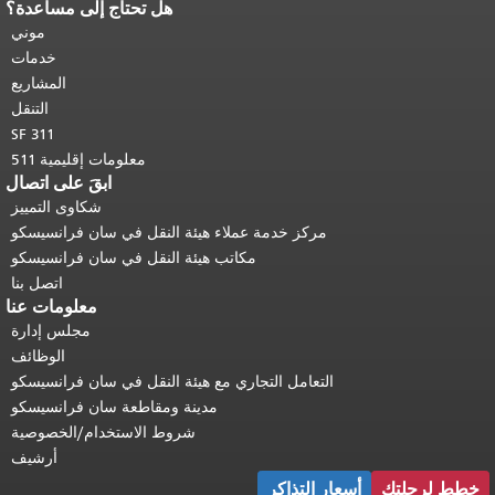
هل تحتاج إلى مساعدة؟
نهاية محتوى الصفحة.
يتكرر باقي محتوى
هذه الصفحة في كل صفحة.
العودة إلى
موني
أعلى المحتوى الرئيسي
.
خدمات
المشاريع
التنقل
SF 311
معلومات إقليمية 511
ابقَ على اتصال
شكاوى التمييز
مركز خدمة عملاء هيئة النقل في سان فرانسيسكو
مكاتب هيئة النقل في سان فرانسيسكو
اتصل بنا
معلومات عنا
مجلس إدارة
الوظائف
التعامل التجاري مع هيئة النقل في سان فرانسيسكو
مدينة ومقاطعة سان فرانسيسكو
شروط الاستخدام/الخصوصية
أرشيف
خطط لرحلتك
أسعار التذاكر