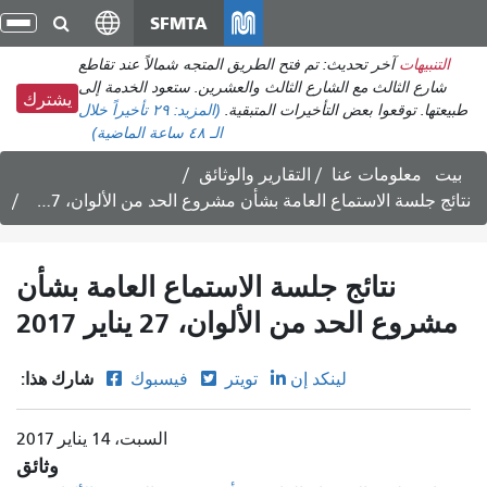
انتقل
SFMTA
تبد
إلى
الت
التنبيهات
آخر تحديث: تم فتح الطريق المتجه شمالاً عند تقاطع
المحتوى
شارع الثالث مع الشارع الثالث والعشرين. ستعود الخدمة إلى
الرئيسي
يشترك
طبيعتها. توقعوا بعض التأخيرات المتبقية.
(المزيد:
٢٩ تأخيراً
خلال
الـ ٤٨ ساعة الماضية)
بيت
معلومات عنا
التقارير والوثائق
نتائج جلسة الاستماع العامة بشأن مشروع الحد من الألوان، 27 يناير 2017
نتائج جلسة الاستماع العامة بشأن
مشروع الحد من الألوان، 27 يناير 2017
شارك هذا:
لينكد إن
تويتر
فيسبوك
السبت، 14 يناير 2017
وثائق