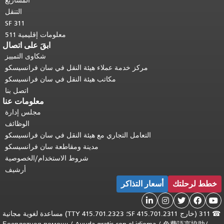
المشاريع
التنقل
SF 311
معلومات إقليمية 511
ابقَ على اتصال
شكاوى التمييز
مركز خدمة عملاء هيئة النقل في سان فرانسيسكو
مكاتب هيئة النقل في سان فرانسيسكو
اتصل بنا
معلومات عنا
مجلس إدارة
الوظائف
التعامل التجاري مع هيئة النقل في سان فرانسيسكو
مدينة ومقاطعة سان فرانسيسكو
شروط الاستخدام/الخصوصية
أرشيف
خطط لرحلتك
أسعار التذاكر





☎
311 (خارج SF 415.701.2311؛ TTY 415.701.2323) مساعدة لغوية مجانية