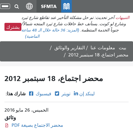
انتقل
SFMTA
تبد
إلى
الت
التنبيهات
آخر تحديث: تم حل مشكلة التأخير عند تقاطع شارع ثيرد
المحتوى
وشارع لو كونت. يستأنف خط حافلات شارع ثيرد المتجه شمالاً/
الرئيسي
يشترك
جنوباً الخدمة المنتظمة.
(المزيد:
36 حالة
خلال الـ 48 ساعة
الماضية)
بيت
معلومات عنا
التقارير والوثائق
محضر اجتماع، 18 سبتمبر 2012
محضر اجتماع، 18 سبتمبر 2012
شارك هذا:
لينكد إن
تويتر
فيسبوك
الخميس، 26 مايو 2016
وثائق
محضر الاجتماع بصيغة PDF