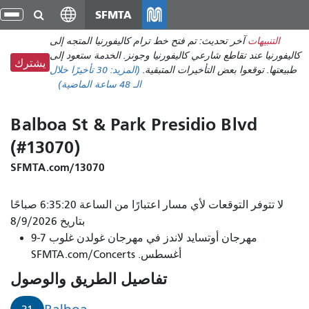
انتقل
SFMTA
تبد
إلى
الت
التنبيهات
آخر تحديث: تم فتح خط ترام كاليفورنيا المتجه إلى
المحتوى
كاليفورنيا عند تقاطع شارعي كاليفورنيا وجونز. الخدمة ستعود إلى
الرئيسي
يشترك
طبيعتها. توقعوا بعض التأخيرات المتبقية.
(المزيد:
30 تأخيرًا
خلال
الـ 48 ساعة الماضية)
Balboa St & Park Presidio Blvd
(#13070)
SFMTA.com/13070
لا تتوفر التوقعات لأي مسار اعتبارًا من الساعة 6:35:20 صباحًا
بتاريخ 8/9/2026
مهرجان أوتسايد لاندز في مهرجان غولدن غلوب 7-9
أغسطس. SFMTA.com/Concerts
تفاصيل الطريق والوصول