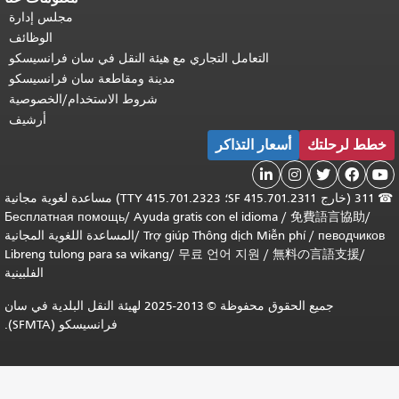
مجلس إدارة
الوظائف
التعامل التجاري مع هيئة النقل في سان فرانسيسكو
مدينة ومقاطعة سان فرانسيسكو
شروط الاستخدام/الخصوصية
أرشيف
خطط لرحلتك
أسعار التذاكر





☎
311 (خارج SF 415.701.2311؛ TTY 415.701.2323) مساعدة لغوية مجانية
Бесплатная помощь
/
Ayuda gratis con el idioma
/
免費語言協助
/
певодчиков
/
Trợ giúp Thông dịch Miễn phí
/
المساعدة اللغوية المجانية
Libreng tulong para sa wikang
/
무료 언어 지원
/
無料の言語支援
/
الفلبينية
جميع الحقوق محفوظة © 2013-2025 لهيئة النقل البلدية في سان
فرانسيسكو (SFMTA).