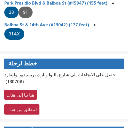
Park Presidio Blvd & Balboa St (#15947) (155 feet)
28
91
Balboa St & 14th Ave (#13042) (177 feet)
31AX
خطط لرحلة
احصل على الاتجاهات إلى شارع بالبوا وبارك بريسيديو بوليفارد
(#13070):
هيا بنا إلى هنا...
لننطلق من هنا...