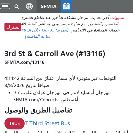
انتقل
SFMTA
تبد
إلى
الت
التنبيهات
آخر تحديث: تم حل مشكلة التأخير عند تقاطع الشارع
المحتوى
الخامس والعشرين مع شارع ميسيسيبي. يستأنف الخط 48
الرئيسي
يشترك
خدماته المعتادة في الاتجاهين.
(المزيد:
33 حالة
خلال الـ 48
ساعة الماضية)
3rd St & Carroll Ave (#13116)
SFMTA.com/13116
التوقعات غير متوفرة لأي مسار اعتبارًا من الساعة 4:11:42
صباحًا بتاريخ 8/8/2026
مهرجان أوتسايد لاندز في مهرجان غولدن غلوب 7-9
أغسطس. SFMTA.com/Concerts
تفاصيل الطريق والوصول
T Third Street Bus
TBUS
أيام الأسبوع من 5 إلى 6 صباحًا؛ عطلات نهاية الأسبوع من 5 إلى 8