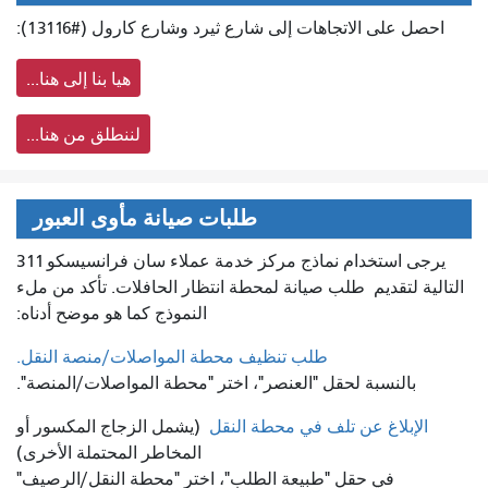
احصل على الاتجاهات إلى شارع ثيرد وشارع كارول (#13116):
هيا بنا إلى هنا...
لننطلق من هنا...
طلبات صيانة مأوى العبور
يرجى استخدام نماذج مركز خدمة عملاء سان فرانسيسكو 311
التالية لتقديم
طلب صيانة لمحطة انتظار الحافلات. تأكد من ملء
النموذج كما هو موضح أدناه:
طلب تنظيف محطة المواصلات/منصة النقل.
بالنسبة لحقل "العنصر"، اختر "محطة المواصلات/المنصة".
الإبلاغ عن تلف في محطة النقل
(يشمل الزجاج المكسور أو
المخاطر المحتملة الأخرى)
في حقل "طبيعة الطلب"، اختر "محطة النقل/الرصيف"