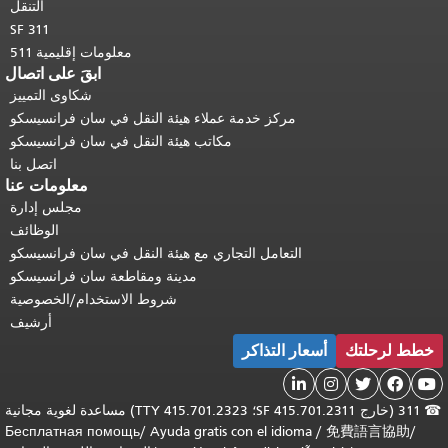
التنقل
SF 311
معلومات إقليمية 511
ابقَ على اتصال
شكاوى التمييز
مركز خدمة عملاء هيئة النقل في سان فرانسيسكو
مكاتب هيئة النقل في سان فرانسيسكو
اتصل بنا
معلومات عنا
مجلس إدارة
الوظائف
التعامل التجاري مع هيئة النقل في سان فرانسيسكو
مدينة ومقاطعة سان فرانسيسكو
شروط الاستخدام/الخصوصية
أرشيف
خطط لرحلتك
أسعار التذاكر





☎
311 (خارج SF 415.701.2311؛ TTY 415.701.2323) مساعدة لغوية مجانية
Бесплатная помощь
/
Ayuda gratis con el idioma
/
免費語言協助
/