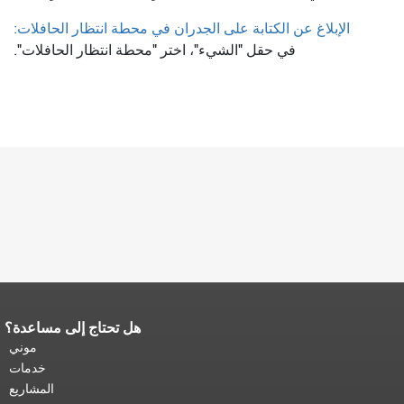
الإبلاغ عن الكتابة على الجدران في محطة انتظار الحافلات:
في حقل "الشيء"، اختر "محطة انتظار الحافلات".
هل تحتاج إلى مساعدة؟
نهاية محتوى الصفحة.
يتكرر باقي محتوى
هذه الصفحة في كل صفحة.
العودة إلى
موني
أعلى المحتوى الرئيسي
.
خدمات
المشاريع