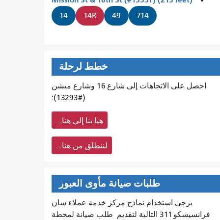
14
14R
49
714
خطط لرحلة
احصل على الاتجاهات إلى شارع 16 وشارع ميشن
(#13293):
هيا بنا إلى هنا...
لننطلق من هنا...
طلبات صيانة مأوى العبور
يرجى استخدام نماذج مركز خدمة عملاء سان
فرانسيسكو 311 التالية لتقديم
طلب صيانة لمحطة