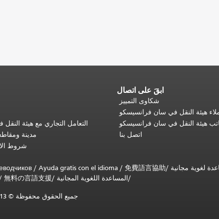
ابقَ على اتصال
شكاوى التمييز
اء هيئة النقل في سان فرانسيسكو
تب هيئة النقل في سان فرانسيسكو
التعامل التجاري مع هيئة النقل
اتصل بنا
مدينة ومقاط
شروط الا
еводчиков
/
Ayuda gratis con el idioma
/
免費語言協助
/
المساعدة اللغوية المجانية
/
無料の言語支援
/
جميع الحقوق محفوظة © 2013-2025 لهيئة النقل البلدية في سان فرانسيسكو (SFMTA).