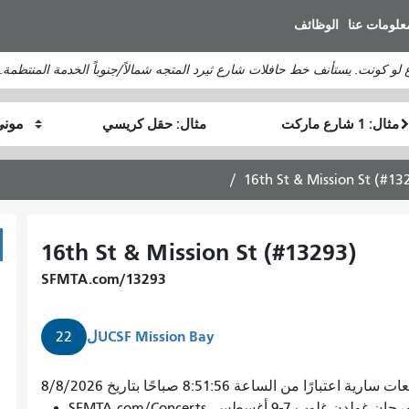
انتقل
علومات عنا
الوظائف
إلى
المحتوى
لو كونت. يستأنف خط حافلات شارع ثيرد المتجه شمالاً/جنوباً الخدمة المنتظمة.
الرئيسي
موقع
موقع
كيف
البداية
النهاية
أرغب
في
16th St & Mission St (#13
السفر
16th St & Mission St (#13293)
SFMTA.com/13293
UCSF Mission Bay
ل
22
سارية اعتبارًا من الساعة 8:51:56 صباحًا بتاريخ 8/8/2026
7-9 أغسطس. SFMTA.com/Concerts