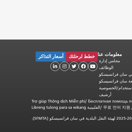
معلومات عنا
خطط لرحلتك
أسعار التذاكر
مجلس إدارة





الوظائف
 في سان فرانسيسكو
عة سان فرانسيسكو
ستخدام/الخصوصية
أرشيف
Trợ giúp Thông dịch Miễn phí
/
Бесплатная помощь п
무료 언어 지원
/
Libreng tulong para sa wikang الفلبينية