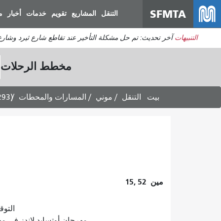
SFMTA
التنقل
المشاريع
تقويم
خدمات
أخبار
م
التنبيهات
آخر تحديث: تم حل مشكلة التأخير عند تقاطع شارع ثيرد وشارع 
مخطط الرحلات
بيت
التنقل
موني
المسارات والمحطات
293)
مين
15, 52
التوقعات 
مهرجان أوتسايد لاندز في مهرجان غولدن غلوب 