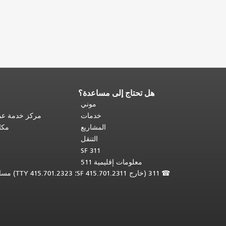
هل تحتاج إلى مساعدة؟
نهاية
محتوى
موني
الصفحة.
يتكرر
خدمات
مركز خدمة عمل
باقي
المشاريع
مكا
محتوى
التنقل
هذه
SF 311
الصفحة
معلومات إقليمية 511
في
☎
311 (خارج SF 415.701.2311؛ TTY 415.701.2323) مساعدة لغوية مجانية /
كل
صفحة.
العودة
إلى
أعلى