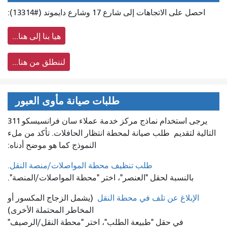
احصل على الاتجاهات إلى شارع 17 وشارع دايموند (#13314):
هيا بنا إلى هنا...
لننطلق من هنا...
طلبات صيانة مأوى العبور
يرجى استخدام نماذج مركز خدمة عملاء سان فرانسيسكو 311
التالية لتقديم
طلب صيانة لمحطة انتظار الحافلات. تأكد من ملء
النموذج كما هو موضح أدناه:
طلب تنظيف محطة المواصلات/منصة النقل.
بالنسبة لحقل "العنصر"، اختر "محطة المواصلات/المنصة".
الإبلاغ عن تلف في محطة النقل
(يشمل الزجاج المكسور أو
المخاطر المحتملة الأخرى)
في حقل "طبيعة الطلب"، اختر "محطة النقل/الرصيف"