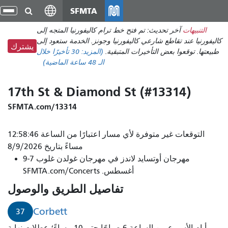
انتقل
SFMTA
تبد
إلى
الت
التنبيهات
آخر تحديث: تم فتح خط ترام كاليفورنيا المتجه إلى
المحتوى
كاليفورنيا عند تقاطع شارعي كاليفورنيا وجونز. الخدمة ستعود إلى
الرئيسي
يشترك
طبيعتها. توقعوا بعض التأخيرات المتبقية.
(المزيد:
30 تأخيرًا
خلال
الـ 48 ساعة الماضية)
17th St & Diamond St (#13314)
SFMTA.com/13314
التوقعات غير متوفرة لأي مسار اعتبارًا من الساعة 12:58:46
مساءً بتاريخ 8/9/2026
مهرجان أوتسايد لاندز في مهرجان غولدن غلوب 7-9
أغسطس. SFMTA.com/Concerts
تفاصيل الطريق والوصول
Corbett
37
أيام الأسبوع من الساعة 6 صباحًا حتى 10 مساءً؛ عطلات نهاية