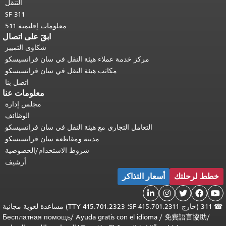
التنقل
SF 311
معلومات إقليمية 511
ابقَ على اتصال
شكاوى التمييز
مركز خدمة عملاء هيئة النقل في سان فرانسيسكو
مكاتب هيئة النقل في سان فرانسيسكو
اتصل بنا
معلومات عنا
مجلس إدارة
الوظائف
التعامل التجاري مع هيئة النقل في سان فرانسيسكو
مدينة ومقاطعة سان فرانسيسكو
شروط الاستخدام/الخصوصية
أرشيف
خطط لرحلتك
أسعار التذاكر





☎
311 (خارج SF 415.701.2311؛ TTY 415.701.2323) مساعدة لغوية مجانية
Бесплатная помощь
/
Ayuda gratis con el idioma
/
免費語言協助
/