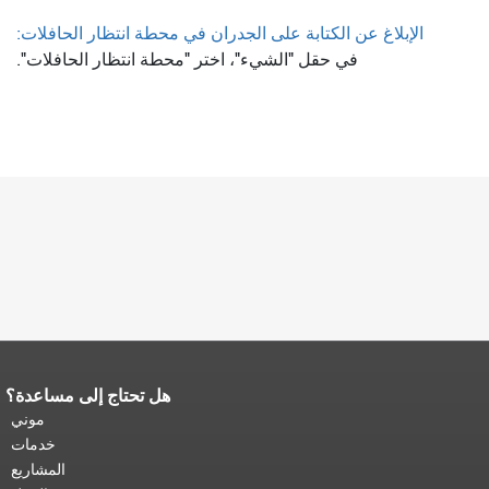
الإبلاغ عن الكتابة على الجدران في محطة انتظار الحافلات:
في حقل "الشيء"، اختر "محطة انتظار الحافلات".
هل تحتاج إلى مساعدة؟
نهاية محتوى الصفحة.
يتكرر باقي محتوى
هذه الصفحة في كل صفحة.
العودة إلى
موني
أعلى المحتوى الرئيسي
.
خدمات
المشاريع