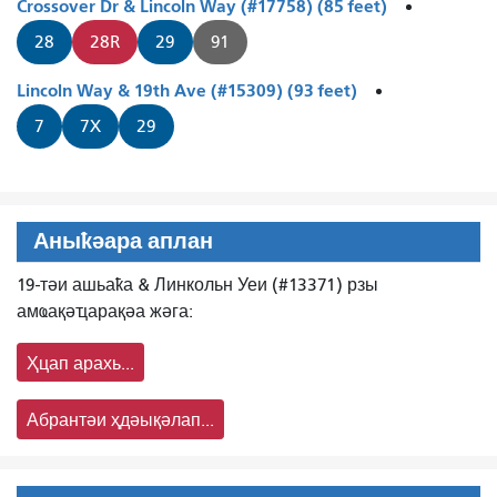
Crossover Dr & Lincoln Way (#17758) (85 feet)
28
28R
29
91
Lincoln Way & 19th Ave (#15309) (93 feet)
7
7X
29
Аныҟәара аплан
19-тәи ашьаҟа & Линкольн Уеи (#13371) рзы
амҩақәҵарақәа жәга:
Ҳцап арахь...
Абрантәи ҳдәықәлап...