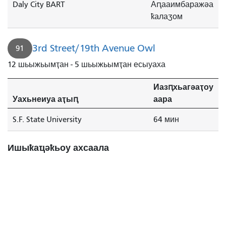
Daly City BART
Аԥааимбаражәа
ҟалаӡом
3rd Street/19th Avenue Owl
91
12 шьыжьымҭан - 5 шьыжьымҭан есыуаха
Иазԥхьагәаҭоу
Уахьнеиуа аҭыԥ
аара
S.F. State University
64 мин
Ишыҟаҵәҟьоу ахсаала