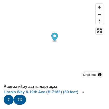
MapLibre
Ааигәа иҟоу ааҭгыларҭақәа
Lincoln Way & 19th Ave (#17186) (80 feet)
7
7X