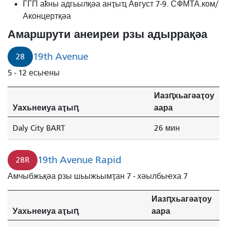
ГГП аҟны адгьылқәа анҭыҵ Август 7-9. СФМТА.ком/
Аконцертқәа
Амаршрути анеиреи рзы адыррақәа
19th Avenue
28
5 - 12 есыҽны
Иазԥхьагәаҭоу
Уахьнеиуа аҭыԥ
аара
Daly City BART
26 мин
19th Avenue Rapid
28R
Амчыбжьқәа рзы шьыжьымҭан 7 - хәылбыҽха 7
Иазԥхьагәаҭоу
Уахьнеиуа аҭыԥ
аара