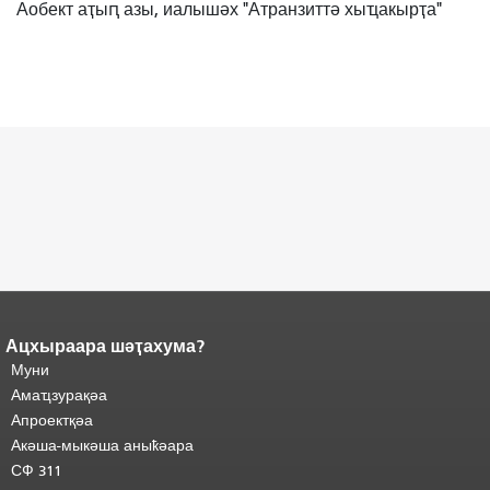
Аобект аҭыԥ азы, иалышәх "Атранзиттә хыҵакырҭа"
Ацхыраара шәҭахума?
Ари
Адаҟьа аҵакы анҵәамҭа.
Муни
адаҟьа иаанхаз даҟьацыԥхьаӡа
Аҵакы хада ахыхь
иқәҵәиаахоит.
Амаҵзурақәа
"
шәхынҳәы.
Апроектқәа
Акәша-мыкәша аныҟәара
СФ 311