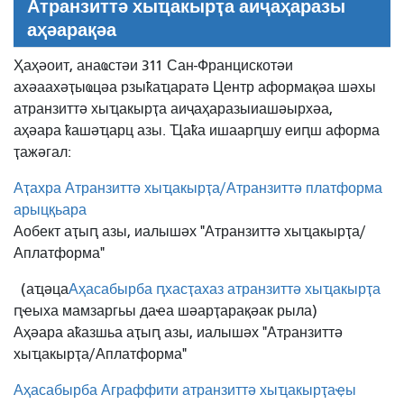
Атранзиттә хыҵакырҭа аиҷаҳаразы
аҳәарақәа
Ҳаҳәоит, анаҩстәи 311 Сан-Францискотәи
ахәаахәҭыҩцәа рзыҟаҵаратә Центр аформақәа шәхы
атранзиттә хыҵакырҭа аиҷаҳаразы
иашәырхәа,
аҳәара ҟашәҵарц азы. Ҵаҟа ишаарԥшу еиԥш аформа
ҭажәгал:
Аҭахра Атранзиттә хыҵакырҭа/Атранзиттә платформа
арыцқьара
Аобект аҭыԥ азы, иалышәх "Атранзиттә хыҵакырҭа/
Аплатформа"
(аҵәца
Аҳасабырба ԥхасҭахаз атранзиттә хыҵакырҭа
ԥҽыха мамзаргьы даҽа шәарҭарақәак рыла)
Аҳәара аҟазшьа аҭыԥ азы, иалышәх "Атранзиттә
хыҵакырҭа/Аплатформа"
Аҳасабырба Аграффити атранзиттә хыҵакырҭаҿы