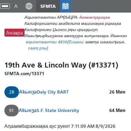
Аҵакы
SFMTA
циа
хада
хра
Аҵыхәтәантәи АРҾЫЦРА:
Агәҽанҵарақәа
ахь
Калифорниатәи акабельтә машинақәа рцәаҳәа
аиасра
Калифорниеи Џьонси рҿы ирыцқьоуп.
Аҽаҩра
Иааиԥмырҟьаӡакәа амаҵзура аиҭалагара. Иаанхаз
аҵыхәтәантәи 48
30
(Еиҳаны:
аамҭа шәазыԥшыз.
сааҭ рзы)
19th Ave & Lincoln Way (#13371)
SFMTA.com/13371
Аҟынӡа
Daly City BART
26
Мин
28
Аҟынӡа
S.F. State University
64
Мин
91
Аԥааимбаражәақәа аус руеит 7:11:09 AM 8/9/2026