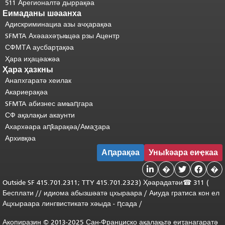
511 Арегионалтә дыррақәа
Еимаданы шәаанха
Адискриминациа азы ачҳарақәа
SFMTA Ахәаахәҭыҩцәа рзы Ацентр
СФМТА аусбарҭақәа
Ҳара иҳацәажәа
Ҳара ҳазкны
Анапхгаратә хеилак
Акариерақәа
SFMTA абизнес амҩаԥгара
СФ ақалақьи акаунти
Ахархәара аԥҟарақәа/Амаӡара
Архивқәа
Аԥарақәа
Уныҟәара еиҿкаа

�


�
Outside
SF 415.701.2311; TTY 415.701.2323) Ҳәарадатәи
☎ 311 (
Бесплати
/
/
идиома
абызшәатә цхыраара /
Аиуда гратиса
кон
ел
Ацхыраара
лингвистикатә
хәыда
-
ԥсада
/
Акопиразин © 2013-2025 Сан-Франциско ақалақьтә еиҭанагаратә