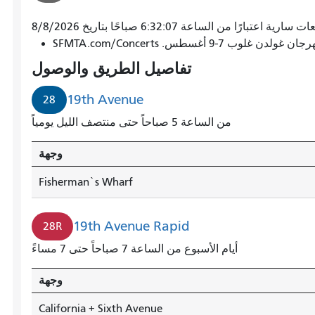
سارية اعتبارًا من الساعة 6:32:07 صباحًا بتاريخ 8/8/2026
تصل
7-9 أغسطس. SFMTA.com/Concerts
الحافلة
رقم
تفاصيل الطريق والوصول
28
في
19th Avenue
28
شارع
من الساعة 5 صباحاً حتى منتصف الليل يومياً
19
إلى
وجهة
رصيف
الصيادين
Fisherman`s Wharf
في
دقيقة
19th Avenue Rapid
28R
واحدة.
أيام الأسبوع من الساعة 7 صباحاً حتى 7 مساءً
وجهة
California + Sixth Avenue