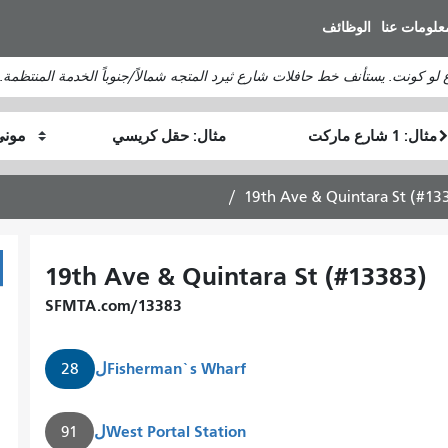
انتقل
علومات عنا
الوظائف
إلى
المحتوى
لو كونت. يستأنف خط حافلات شارع ثيرد المتجه شمالاً/جنوباً الخدمة المنتظمة.
الرئيسي
موقع
موقع
كيف
البداية
النهاية
أرغب
في
19th Ave & Quintara St (#13
السفر
19th Ave & Quintara St (#13383)
SFMTA.com/13383
Fisherman`s Wharf
ل
28
West Portal Station
ل
91