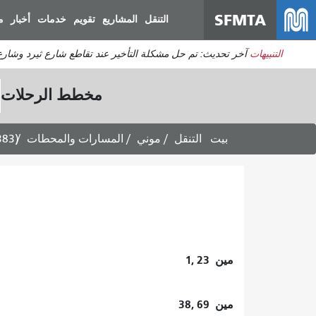
SFMTA
التنقل
المشاريع
تقويم
خدمات
أخبار
م
التنبيهات
آخر تحديث: تم حل مشكلة التأخير عند تقاطع شارع ثيرد وشارع 
مخطط الرحلات
بيت
التنقل
موني
المسارات والمحطات
383)
مين
1, 23
مين
38, 69