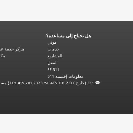
هل تحتاج إلى مساعدة؟
نهاية
محتوى
موني
الصفحة.
يتكرر
خدمات
مركز خدمة عمل
باقي
المشاريع
مكا
محتوى
التنقل
هذه
SF 311
الصفحة
معلومات إقليمية 511
في
☎
311 (خارج SF 415.701.2311؛ TTY 415.701.2323) مساعدة لغوية مجانية /
كل
صفحة.
العودة
إلى
أعلى
المحتوى
الرئيسي
.