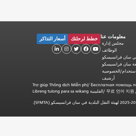
معلومات عنا
خطط لرحلتك
أسعار التذاكر
مجلس إدارة





الوظائف
 في سان فرانسيسكو
عة سان فرانسيسكو
ستخدام/الخصوصية
أرشيف
Trợ giúp Thông dịch Miễn phí
/
Бесплатная помощь п
무료 언어 지원
/
Libreng tulong para sa wikang الفلبينية