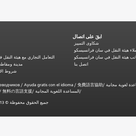
ابقَ على اتصال
شكاوى التمييز
اء هيئة النقل في سان فرانسيسكو
تب هيئة النقل في سان فرانسيسكو
التعامل التجاري مع هيئة النقل
اتصل بنا
مدينة ومقاط
شروط الا
еводчиков
/
Ayuda gratis con el idioma
/
免費語言協助
/
المساعدة اللغوية المجانية
/
無料の言語支援
/
جميع الحقوق محفوظة © 2013-2025 لهيئة النقل البلدية في سان فرانسيسكو (SFMTA).