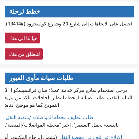
خطط لرحلة
احصل على الاتجاهات إلى شارع 20 وشارع كولينجوود (#13414):
هيا بنا إلى هنا...
لننطلق من هنا...
طلبات صيانة مأوى العبور
يرجى استخدام نماذج مركز خدمة عملاء سان فرانسيسكو 311
التالية لتقديم
طلب صيانة لمحطة انتظار الحافلات. تأكد من ملء
النموذج كما هو موضح أدناه:
طلب تنظيف محطة المواصلات/منصة النقل.
بالنسبة لحقل "العنصر"، اختر "محطة المواصلات/المنصة".
الإبلاغ عن تلف في محطة النقل
(يشمل الزجاج المكسور أو