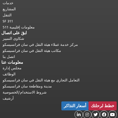
أعلى المحتوى الرئيسي
.
خدمات
المشاريع
التنقل
SF 311
معلومات إقليمية 511
ابقَ على اتصال
شكاوى التمييز
مركز خدمة عملاء هيئة النقل في سان فرانسيسكو
مكاتب هيئة النقل في سان فرانسيسكو
اتصل بنا
معلومات عنا
مجلس إدارة
الوظائف
التعامل التجاري مع هيئة النقل في سان فرانسيسكو
مدينة ومقاطعة سان فرانسيسكو
شروط الاستخدام/الخصوصية
أرشيف
خطط لرحلتك
أسعار التذاكر




