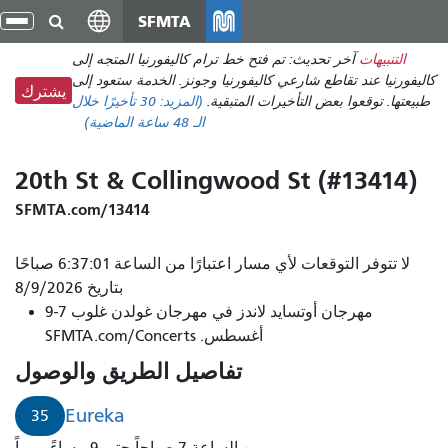
انتقل
SFMTA
تبد
إلى
الت
التنبيهات
آخر تحديث: تم فتح خط ترام كاليفورنيا المتجه إلى
المحتوى
كاليفورنيا عند تقاطع شارعي كاليفورنيا وجونز. الخدمة ستعود إلى
الرئيسي
يشترك
طبيعتها. توقعوا بعض التأخيرات المتبقية.
(المزيد:
30 تأخيرًا
خلال
الـ 48 ساعة الماضية)
20th St & Collingwood St (#13414)
SFMTA.com/13414
لا تتوفر التوقعات لأي مسار اعتبارًا من الساعة 6:37:01 صباحًا
بتاريخ 8/9/2026
مهرجان أوتسايد لاندز في مهرجان غولدن غلوب 7-9
أغسطس. SFMTA.com/Concerts
تفاصيل الطريق والوصول
Eureka
35
من الساعة 7 صباحاً حتى 9 مساءً يومياً