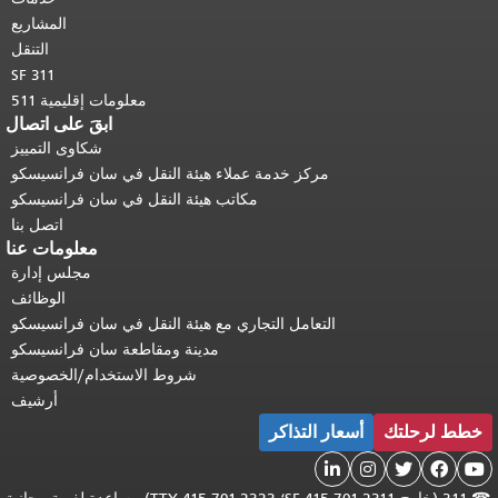
المشاريع
التنقل
SF 311
معلومات إقليمية 511
ابقَ على اتصال
شكاوى التمييز
مركز خدمة عملاء هيئة النقل في سان فرانسيسكو
مكاتب هيئة النقل في سان فرانسيسكو
اتصل بنا
معلومات عنا
مجلس إدارة
الوظائف
التعامل التجاري مع هيئة النقل في سان فرانسيسكو
مدينة ومقاطعة سان فرانسيسكو
شروط الاستخدام/الخصوصية
أرشيف
خطط لرحلتك
أسعار التذاكر




