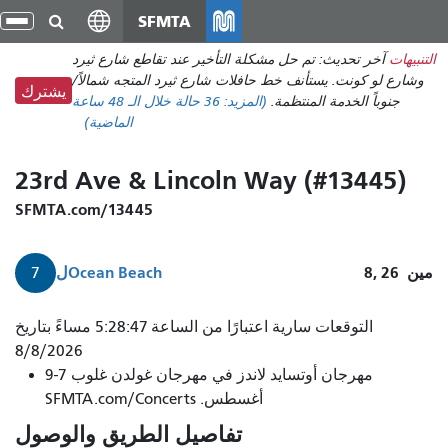
انتقل
SFMTA
تبد
إلى
الت
التنبيهات
آخر تحديث: تم حل مشكلة التأخير عند تقاطع شارع ثيرد
المحتوى
وشارع لو كونت. يستأنف خط حافلات شارع ثيرد المتجه شمالاً/
الرئيسي
يشترك
جنوباً الخدمة المنتظمة.
(المزيد:
36 حالة
خلال الـ 48 ساعة
الماضية)
23rd Ave & Lincoln Way (#13445)
SFMTA.com/13445
مين
8, 26
Ocean Beach
ل
7
التوقعات سارية اعتبارًا من الساعة 5:28:47 مساءً بتاريخ
8/8/2026
مهرجان أوتسايد لاندز في مهرجان غولدن غلوب 7-9
أغسطس. SFMTA.com/Concerts
تفاصيل الطريق والوصول