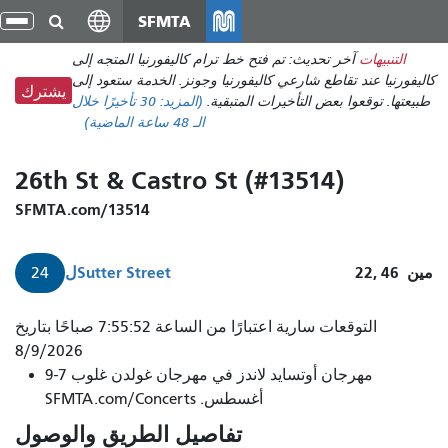
انتقل
SFMTA
تبد
إلى
الت
التنبيهات
آخر تحديث: تم فتح خط ترام كاليفورنيا المتجه إلى
المحتوى
كاليفورنيا عند تقاطع شارعي كاليفورنيا وجونز. الخدمة ستعود إلى
الرئيسي
يشترك
طبيعتها. توقعوا بعض التأخيرات المتبقية.
(المزيد:
30 تأخيرًا
خلال
الـ 48 ساعة الماضية)
26th St & Castro St (#13514)
SFMTA.com/13514
مين
22, 46
Sutter Street
ل
24
التوقعات سارية اعتبارًا من الساعة 7:55:52 صباحًا بتاريخ
8/9/2026
مهرجان أوتسايد لاندز في مهرجان غولدن غلوب 7-9
أغسطس. SFMTA.com/Concerts
تفاصيل الطريق والوصول