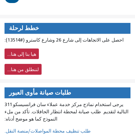
خطط لرحلة
احصل على الاتجاهات إلى شارع 26 وشارع كاسترو (#13514):
هيا بنا إلى هنا...
لننطلق من هنا...
طلبات صيانة مأوى العبور
يرجى استخدام نماذج مركز خدمة عملاء سان فرانسيسكو 311
التالية لتقديم
طلب صيانة لمحطة انتظار الحافلات. تأكد من ملء
النموذج كما هو موضح أدناه:
طلب تنظيف محطة المواصلات/منصة النقل.