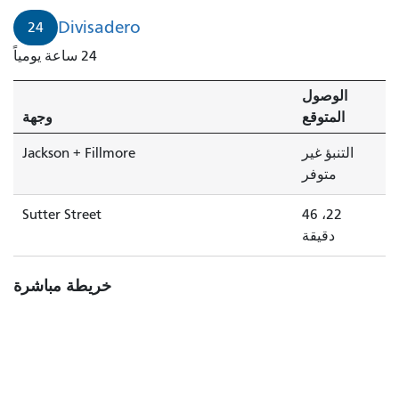
Divisadero
24
24 ساعة يومياً
الوصول
المتوقع
وجهة
التنبؤ غير
Jackson + Fillmore
متوفر
Sutter Street
22، 46
دقيقة
خريطة مباشرة