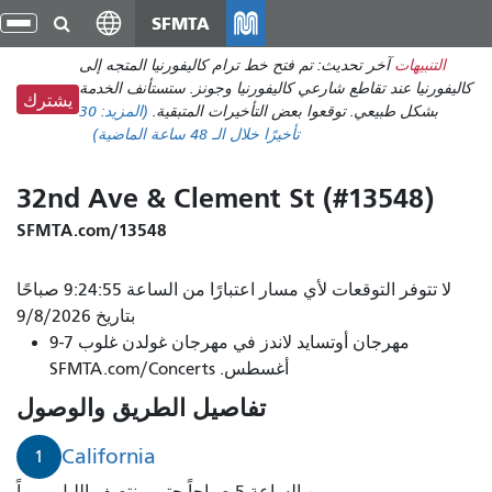
انتقل
SFMTA
تبد
إلى
الت
التنبيهات
آخر تحديث: تم فتح خط ترام كاليفورنيا المتجه إلى
المحتوى
كاليفورنيا عند تقاطع شارعي كاليفورنيا وجونز. ستستأنف الخدمة
الرئيسي
يشترك
بشكل طبيعي. توقعوا بعض التأخيرات المتبقية.
(المزيد:
30
تأخيرًا
خلال الـ 48 ساعة الماضية)
32nd Ave & Clement St (#13548)
SFMTA.com/13548
لا تتوفر التوقعات لأي مسار اعتبارًا من الساعة 9:24:55 صباحًا
بتاريخ 9/8/2026
مهرجان أوتسايد لاندز في مهرجان غولدن غلوب 7-9
أغسطس. SFMTA.com/Concerts
تفاصيل الطريق والوصول
California
1
من الساعة 5 صباحاً حتى منتصف الليل يومياً