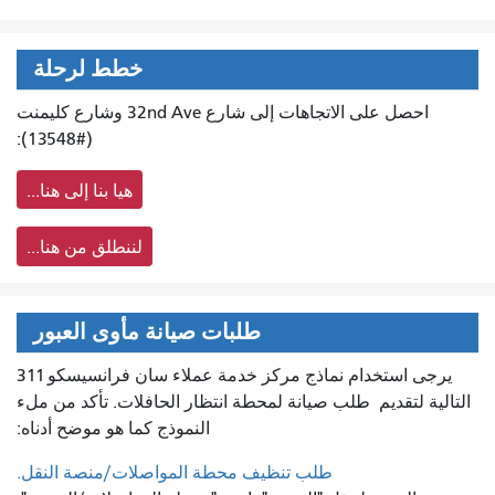
خطط لرحلة
احصل على الاتجاهات إلى شارع 32nd Ave وشارع كليمنت
(#13548):
هيا بنا إلى هنا...
لننطلق من هنا...
طلبات صيانة مأوى العبور
يرجى استخدام نماذج مركز خدمة عملاء سان فرانسيسكو 311
التالية لتقديم
طلب صيانة لمحطة انتظار الحافلات. تأكد من ملء
النموذج كما هو موضح أدناه:
طلب تنظيف محطة المواصلات/منصة النقل.