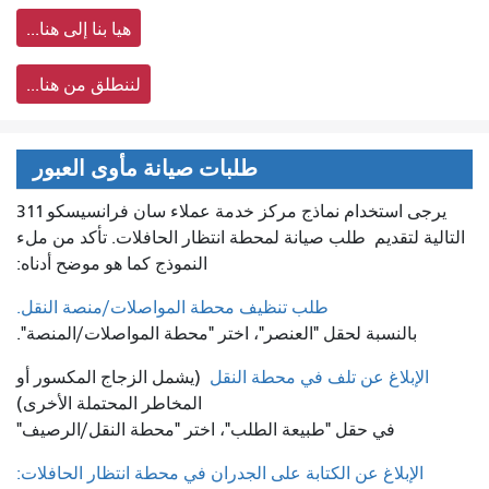
هيا بنا إلى هنا...
لننطلق من هنا...
طلبات صيانة مأوى العبور
يرجى استخدام نماذج مركز خدمة عملاء سان فرانسيسكو 311
التالية لتقديم
طلب صيانة لمحطة انتظار الحافلات. تأكد من ملء
النموذج كما هو موضح أدناه:
طلب تنظيف محطة المواصلات/منصة النقل.
بالنسبة لحقل "العنصر"، اختر "محطة المواصلات/المنصة".
الإبلاغ عن تلف في محطة النقل
(يشمل الزجاج المكسور أو
المخاطر المحتملة الأخرى)
في حقل "طبيعة الطلب"، اختر "محطة النقل/الرصيف"
الإبلاغ عن الكتابة على الجدران في محطة انتظار الحافلات: