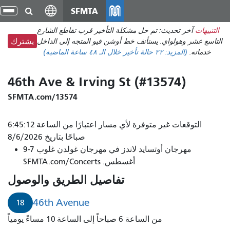
انتقل
SFMTA
تبد
إلى
الت
التنبيهات
آخر تحديث: تم حل مشكلة التأخير قرب تقاطع الشارع
المحتوى
التاسع عشر وهولواي. يستأنف خط أوشن فيو المتجه إلى الداخل
يشترك
الرئيسي
خدماته.
(المزيد:
٢٢ حالة تأخير
خلال الـ ٤٨ ساعة الماضية)
46th Ave & Irving St (#13574)
SFMTA.com/13574
التوقعات غير متوفرة لأي مسار اعتبارًا من الساعة 6:45:12
صباحًا بتاريخ 8/6/2026
مهرجان أوتسايد لاندز في مهرجان غولدن غلوب 7-9
أغسطس. SFMTA.com/Concerts
تفاصيل الطريق والوصول
46th Avenue
18
من الساعة 6 صباحاً إلى الساعة 10 مساءً يومياً