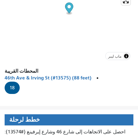
ماب ليبر
المحطات القريبة
46th Ave & Irving St (#13575) (88 feet)
18
خطط لرحلة
احصل على الاتجاهات إلى شارع 46 وشارع إيرفينغ (#13574):