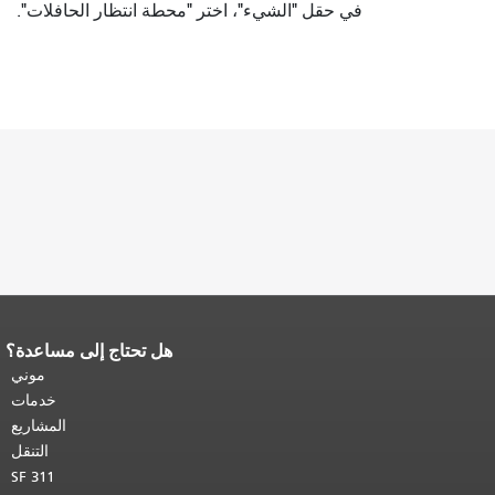
في حقل "الشيء"، اختر "محطة انتظار الحافلات".
هل تحتاج إلى مساعدة؟
نهاية محتوى الصفحة.
يتكرر باقي محتوى
هذه الصفحة في كل صفحة.
العودة إلى
موني
أعلى المحتوى الرئيسي
.
خدمات
المشاريع
التنقل
SF 311