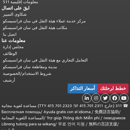
معلومات إقليمية 511
ابقَ على اتصال
شكاوى التمييز
مركز خدمة عملاء هيئة النقل في سان فرانسيسكو
مكاتب هيئة النقل في سان فرانسيسكو
اتصل بنا
معلومات عنا
مجلس إدارة
الوظائف
التعامل التجاري مع هيئة النقل في سان فرانسيسكو
مدينة ومقاطعة سان فرانسيسكو
شروط الاستخدام/الخصوصية
أرشيف
خطط لرحلتك
أسعار التذاكر





☎
311 (خارج SF 415.701.2311؛ TTY 415.701.2323) مساعدة لغوية مجانية
Бесплатная помощь
/
Ayuda gratis con el idioma
/
免費語言協助
/
певодчиков
/
Trợ giúp Thông dịch Miễn phí
/
المساعدة اللغوية المجانية
Libreng tulong para sa wikang
/
무료 언어 지원
/
無料の言語支援
/