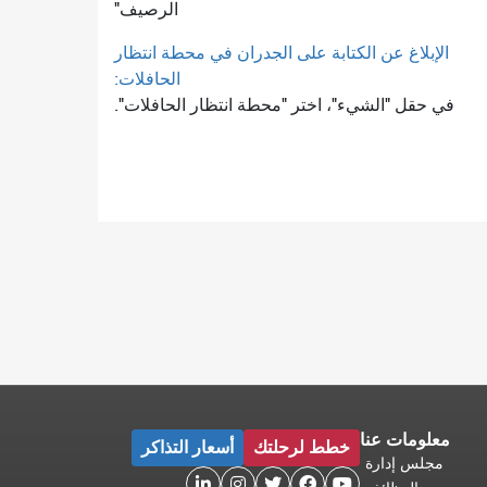
الرصيف"
الإبلاغ عن الكتابة على الجدران في محطة انتظار
الحافلات:
في حقل "الشيء"، اختر "محطة انتظار الحافلات".
معلومات عنا
خطط لرحلتك
أسعار التذاكر
مجلس إدارة




