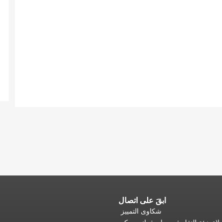
ابقَ على اتصال
شكاوى التمييز