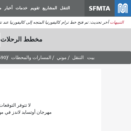
SFMTA
التنقل
المشاريع
تقويم
خدمات
أخبار
م
التنبيهات
آخر تحديث: تم فتح خط ترام كاليفورنيا المتجه إلى كاليفورنيا عند 
مخطط الرحلات
بيت
التنقل
موني
المسارات والمحطات
590)
لا تتوفر التوقعات لأي مسار 
مهرجان أوتسايد لاندز في مهرجان غولدن غلوب 