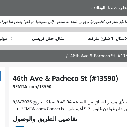
انتقل
علومات عنا
الوظائف
إلى
المحتوى
تقاطع شارعي كاليفورنيا وجونز. الخدمة ستعود إلى طبيعتها. توقعوا بعض التأخيرات
الرئيسي
موقع
موقع
كيف
البداية
النهاية
أرغب
في
46th Ave & Pacheco St (#13
السفر
46th Ave & Pacheco St (#13590)
SFMTA.com/13590
اعتبارًا من الساعة 9:49:34 صباحًا بتاريخ 9/8/2026
7-9 أغسطس. SFMTA.com/Concerts
تفاصيل الطريق والوصول