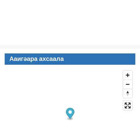
Ааигәара ахсаала