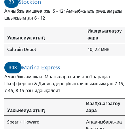
Stockton
30
Амчыбжь амшқәа рзы 5 - 12; Амчыбжь ахыркәшамҭазы
шьыжьымҭан 6 - 12
Иазԥхьагәаҭоу
Уахьнеиуа аҭыԥ
аара
Caltrain Depot
10, 22 мин
Marina Express
30X
Амчыбжь амшқәа. Мрагыларахьтәи аныҟәарақәа
Џьефферсон & Дивисадеро рҟынтәи шьыжьымҭан 7:15,
7:45, 8:15 рзы идәықәлоит
Иазԥхьагәаҭоу
Уахьнеиуа аҭыԥ
аара
Spear + Howard
Аԥааимбаражәа
ҟалаӡом