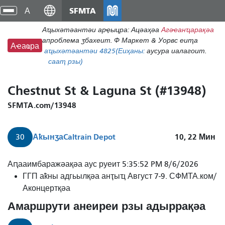
Аҵакы
SFMTA
циа
хада
хра
Аҵыхәтәантәи арҿыцра: Ацәаҳәа
Агәҽанҵарақәа
ахь
апроблема ӡбахеит. Ф Маркет & Уорвс еиҭа
аиасра
Аҽаҩра
аҵыхәтәантәи 48
25
(Еиҳаны:
аусура иалагоит.
сааҭ рзы)
Chestnut St & Laguna St (#13948)
SFMTA.com/13948
Аҟынӡа
Caltrain Depot
10, 22
Мин
30
Аԥааимбаражәақәа аус руеит 5:35:52 PM 8/6/2026
ГГП аҟны адгьылқәа анҭыҵ Август 7-9. СФМТА.ком/
Аконцертқәа
Амаршрути анеиреи рзы адыррақәа