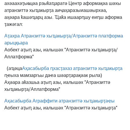
ахәаахәҭыҩцәа рзыҟаҵаратә Центр аформақәа шәхы
атранзиттә хыҵакырҭа аиҷаҳаразы
иашәырхәа,
аҳәара ҟашәҵарц азы. Ҵаҟа ишаарԥшу еиԥш аформа
ҭажәгал:
Аҭахра Атранзиттә хыҵакырҭа/Атранзиттә платформа
арыцқьара
Аобект аҭыԥ азы, иалышәх "Атранзиттә хыҵакырҭа/
Аплатформа"
(аҵәца
Аҳасабырба ԥхасҭахаз атранзиттә хыҵакырҭа
ԥҽыха мамзаргьы даҽа шәарҭарақәак рыла)
Аҳәара аҟазшьа аҭыԥ азы, иалышәх "Атранзиттә
хыҵакырҭа/Аплатформа"
Аҳасабырба Аграффити атранзиттә хыҵакырҭаҿы
Аобект аҭыԥ азы, иалышәх "Атранзиттә хыҵакырҭа"