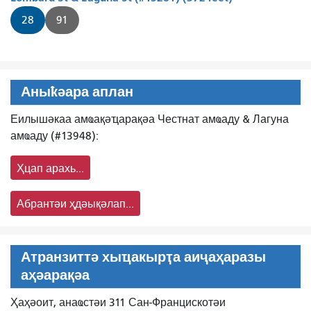
28
91
Аныҟәара аплан
Еилышәкаа амҩақәҵарақәа Честнат амҩаду & Лагуна
амҩаду (#13948):
Ҳцап арахь...
Абрантәи ҳдәықәлап...
Атранзиттә хыҵакырҭа аиҷаҳаразы
аҳәарақәа
Ҳаҳәоит, анаҩстәи 311 Сан-Францискотәи