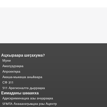
Ацхыраара шәҭахума?
Ари
Адаҟьа аҵакы анҵәамҭа.
Муни
адаҟьа иаанхаз даҟьацыԥхьаӡа
Аҵакы хада ахыхь
иқәҵәиаахоит.
Амаҵзурақәа
"
шәхынҳәы.
Апроектқәа
Акәша-мыкәша аныҟәара
СФ 311
511 Арегионалтә дыррақәа
Еимаданы шәаанха
Адискриминациа азы ачҳарақәа
SFMTA Ахәаахәҭыҩцәа рзы Ацентр