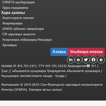
СФМТА аусбарҭақәа
Ҳара иҳацәажәа
Ҳара ҳазкны
Анапхгаратә хеилак
Акариерақәа
SFMTA абизнес амҩаԥгара
СФ ақалақьи акаунти
Ахархәара аԥҟарақәа/Амаӡара
Архивқәа
Ахәқәа
Уныҟәара еиҿкаа

�


�
Outside
SF 415.701.2311; TTY 415.701.2323) Ҳәарадатәи
☎ 311 (
Ҭыр
/
/
абызшәатә
цхыраара
Ҳәарадатәи
абызшәатә цхыраара
/
Ацхыраара
лингвистикатә
хәыда
-
ԥсада
/
Акопиразин © 2013-2025 Сан-Франциско ақалақьтә еиҭанагаратә
Агентра (SFMTA). Азинқәа зегьы хьчоуп.