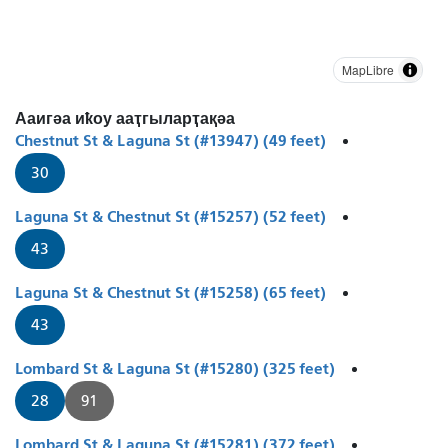
MapLibre
Ааигәа иҟоу ааҭгыларҭақәа
Chestnut St & Laguna St (#13947) (49 feet)
30
Laguna St & Chestnut St (#15257) (52 feet)
43
Laguna St & Chestnut St (#15258) (65 feet)
43
Lombard St & Laguna St (#15280) (325 feet)
28
91
Lombard St & Laguna St (#15281) (372 feet)