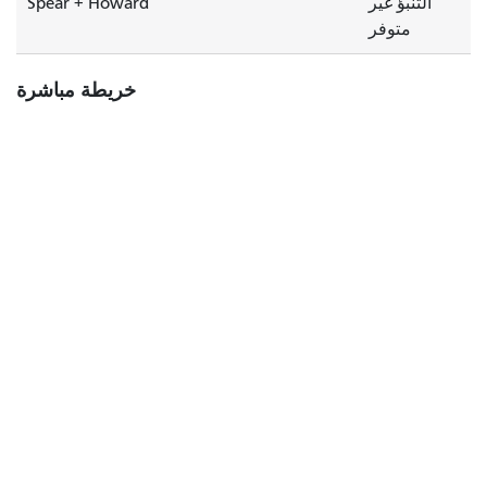
التنبؤ غير
Spear + Howard
متوفر
خريطة مباشرة