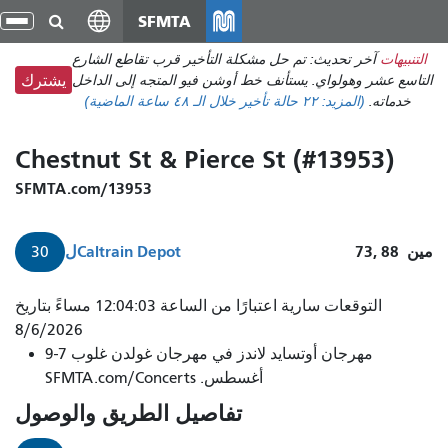
انتقل
SFMTA
تبد
إلى
الت
التنبيهات
آخر تحديث: تم حل مشكلة التأخير قرب تقاطع الشارع
المحتوى
التاسع عشر وهولواي. يستأنف خط أوشن فيو المتجه إلى الداخل
يشترك
الرئيسي
خدماته.
(المزيد:
٢٢ حالة تأخير
خلال الـ ٤٨ ساعة الماضية)
Chestnut St & Pierce St (#13953)
SFMTA.com/13953
مين
73, 88
Caltrain Depot
ل
30
التوقعات سارية اعتبارًا من الساعة 12:04:03 مساءً بتاريخ
8/6/2026
مهرجان أوتسايد لاندز في مهرجان غولدن غلوب 7-9
أغسطس. SFMTA.com/Concerts
تفاصيل الطريق والوصول