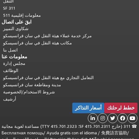
التنقل
SF 311
معلومات إقليمية 511
ابقَ على اتصال
شكاوى التمييز
مركز خدمة عملاء هيئة النقل في سان فرانسيسكو
مكاتب هيئة النقل في سان فرانسيسكو
اتصل بنا
معلومات عنا
مجلس إدارة
الوظائف
التعامل التجاري مع هيئة النقل في سان فرانسيسكو
مدينة ومقاطعة سان فرانسيسكو
شروط الاستخدام/الخصوصية
أرشيف
خطط لرحلتك
أسعار التذاكر





☎
311 (خارج SF 415.701.2311؛ TTY 415.701.2323) مساعدة لغوية مجانية
Бесплатная помощь
/
Ayuda gratis con el idioma
/
免費語言協助
/