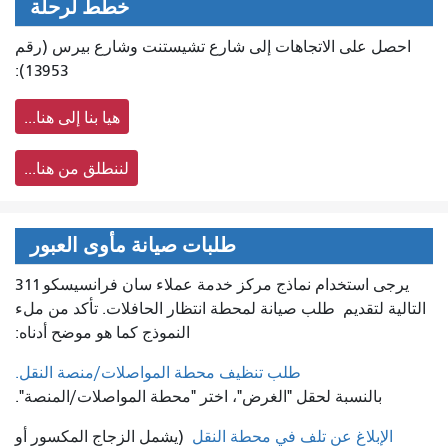
خطط لرحلة
احصل على الاتجاهات إلى شارع تشيستنت وشارع بيرس (رقم
13953):
هيا بنا إلى هنا...
لننطلق من هنا...
طلبات صيانة مأوى العبور
يرجى استخدام نماذج مركز خدمة عملاء سان فرانسيسكو 311
التالية لتقديم
طلب صيانة لمحطة انتظار الحافلات. تأكد من ملء
النموذج كما هو موضح أدناه:
طلب تنظيف محطة المواصلات/منصة النقل.
بالنسبة لحقل "الغرض"، اختر "محطة المواصلات/المنصة".
الإبلاغ عن تلف في محطة النقل
(يشمل الزجاج المكسور أو