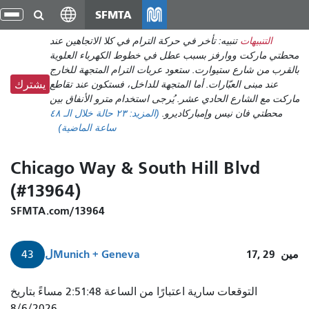
انتقل
SFMTA
تبد
إلى
الت
التنبيهات
تنبيه: تأخر في حركة الترام في كلا الاتجاهين عند
المحتوى
محطتي ماركت ووارفز بسبب عطل في خطوط الكهرباء العلوية
الرئيسي
بالقرب من شارع ستيوارت. ستعود عربات الترام المتجهة للخارج
عند مبنى العبّارات. أما المتجهة للداخل، فستكون عند تقاطع
يشترك
ماركت مع الشارع الحادي عشر. يُرجى استخدام مترو الأنفاق بين
محطتي فان نيس وإمباركاديرو.
(المزيد:
٢٣ حالة
خلال الـ ٤٨
ساعة الماضية)
Chicago Way & South Hill Blvd
(#13964)
SFMTA.com/13964
مين
17, 29
Munich + Geneva
ل
43
التوقعات سارية اعتبارًا من الساعة 2:51:48 مساءً بتاريخ
8/6/2026