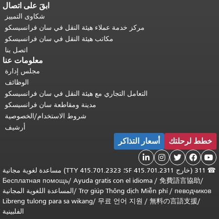
ابقَ على اتصال
شكاوى التمييز
مركز خدمة عملاء هيئة النقل في سان فرانسيسكو
مكاتب هيئة النقل في سان فرانسيسكو
اتصل بنا
معلومات عنا
مجلس إدارة
الوظائف
التعامل التجاري مع هيئة النقل في سان فرانسيسكو
مدينة ومقاطعة سان فرانسيسكو
شروط الاستخدام/الخصوصية
أرشيف
خطط لرحلتك
أسعار التذاكر





☎
311 (خارج SF 415.701.2311؛ TTY 415.701.2323) مساعدة لغوية مجانية
Бесплатная помощь
/
Ayuda gratis con el idioma
/
免費語言協助
/
певодчиков
/
Trợ giúp Thông dịch Miễn phí
/
المساعدة اللغوية المجانية
Libreng tulong para sa wikang
/
무료 언어 지원
/
無料の言語支援
/
الفلبينية