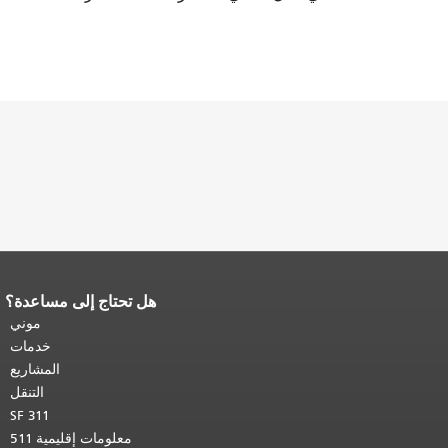
هل تحتاج إلى مساعدة؟
نهاية محتوى الصفحة.
يتكرر باقي محتوى
هذه الصفحة في كل صفحة.
العودة إلى
موني
أعلى المحتوى الرئيسي
.
خدمات
المشاريع
التنقل
SF 311
معلومات إقليمية 511