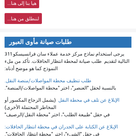
هيا بنا إلى هنا...
لننطلق من هنا...
طلبات صيانة مأوى العبور
يرجى استخدام نماذج مركز خدمة عملاء سان فرانسيسكو 311
التالية لتقديم
طلب صيانة لمحطة انتظار الحافلات. تأكد من ملء
النموذج كما هو موضح أدناه:
طلب تنظيف محطة المواصلات/منصة النقل.
بالنسبة لحقل "العنصر"، اختر "محطة المواصلات/المنصة".
الإبلاغ عن تلف في محطة النقل
(يشمل الزجاج المكسور أو
المخاطر المحتملة الأخرى)
في حقل "طبيعة الطلب"، اختر "محطة النقل/الرصيف"
الإبلاغ عن الكتابة على الجدران في محطة انتظار الحافلات:
في حقل "الشيء"، اختر "محطة انتظار الحافلات".