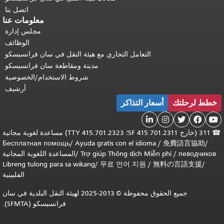
اتصل بنا
معلومات عنا
مجلس إدارة
الوظائف
التعامل التجاري مع هيئة النقل في سان فرانسيسكو
مدينة ومقاطعة سان فرانسيسكو
شروط الاستخدام/الخصوصية
أرشيف
خطط لرحلتك
أسعار التذاكر





☎
311 (خارج SF 415.701.2311؛ TTY 415.701.2323) مساعدة لغوية مجانية
Бесплатная помощь
/
Ayuda gratis con el idioma
/
免費語言協助
/
певодчиков
/
Trợ giúp Thông dịch Miễn phí
/
المساعدة اللغوية المجانية
Libreng tulong para sa wikang
/
무료 언어 지원
/
無料の言語支援
/
الفلبينية
جميع الحقوق محفوظة © 2013-2025 لهيئة النقل البلدية في سان
فرانسيسكو (SFMTA).