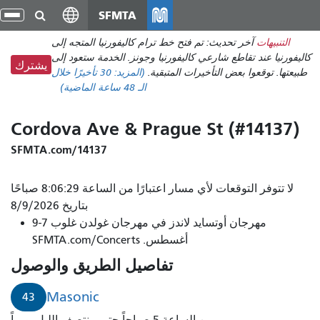
انتقل
SFMTA
تبد
إلى
الت
التنبيهات
آخر تحديث: تم فتح خط ترام كاليفورنيا المتجه إلى
المحتوى
كاليفورنيا عند تقاطع شارعي كاليفورنيا وجونز. الخدمة ستعود إلى
الرئيسي
يشترك
طبيعتها. توقعوا بعض التأخيرات المتبقية.
(المزيد:
30 تأخيرًا
خلال
الـ 48 ساعة الماضية)
Cordova Ave & Prague St (#14137)
SFMTA.com/14137
لا تتوفر التوقعات لأي مسار اعتبارًا من الساعة 8:06:29 صباحًا
بتاريخ 8/9/2026
مهرجان أوتسايد لاندز في مهرجان غولدن غلوب 7-9
أغسطس. SFMTA.com/Concerts
تفاصيل الطريق والوصول
Masonic
43
من الساعة 5 صباحاً حتى منتصف الليل يومياً