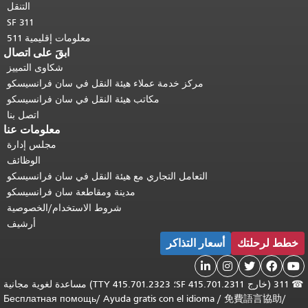
التنقل
SF 311
معلومات إقليمية 511
ابقَ على اتصال
شكاوى التمييز
مركز خدمة عملاء هيئة النقل في سان فرانسيسكو
مكاتب هيئة النقل في سان فرانسيسكو
اتصل بنا
معلومات عنا
مجلس إدارة
الوظائف
التعامل التجاري مع هيئة النقل في سان فرانسيسكو
مدينة ومقاطعة سان فرانسيسكو
شروط الاستخدام/الخصوصية
أرشيف
خطط لرحلتك
أسعار التذاكر





☎
311 (خارج SF 415.701.2311؛ TTY 415.701.2323) مساعدة لغوية مجانية
Бесплатная помощь
/
Ayuda gratis con el idioma
/
免費語言協助
/