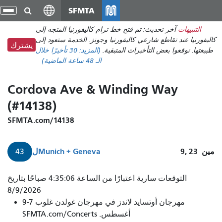
انتقل
SFMTA
تبد
إلى
الت
التنبيهات
آخر تحديث: تم فتح خط ترام كاليفورنيا المتجه إلى
المحتوى
كاليفورنيا عند تقاطع شارعي كاليفورنيا وجونز. الخدمة ستعود إلى
الرئيسي
يشترك
طبيعتها. توقعوا بعض التأخيرات المتبقية.
(المزيد:
30 تأخيرًا
خلال
الـ 48 ساعة الماضية)
Cordova Ave & Winding Way
(#14138)
SFMTA.com/14138
مين
9, 23
Munich + Geneva
ل
43
التوقعات سارية اعتبارًا من الساعة 4:35:06 صباحًا بتاريخ
8/9/2026
مهرجان أوتسايد لاندز في مهرجان غولدن غلوب 7-9
أغسطس. SFMTA.com/Concerts