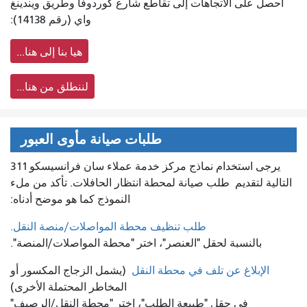
احصل على الاتجاهات إلى تقاطع شارع كوردوفا وطريق ويندينغ
واي (رقم 14138):
هيا بنا إلى هنا...
لننطلق من هنا...
طلبات صيانة مأوى العبور
يرجى استخدام نماذج مركز خدمة عملاء سان فرانسيسكو 311
التالية لتقديم
طلب صيانة لمحطة انتظار الحافلات. تأكد من ملء
النموذج كما هو موضح أدناه:
طلب تنظيف محطة المواصلات/منصة النقل.
بالنسبة لحقل "العنصر"، اختر "محطة المواصلات/المنصة".
الإبلاغ عن تلف في محطة النقل
(يشمل الزجاج المكسور أو
المخاطر المحتملة الأخرى)
في حقل "طبيعة الطلب"، اختر "محطة النقل/الرصيف"