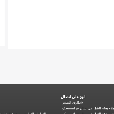
ابقَ على اتصال
شكاوى التمييز
اء هيئة النقل في سان فرانسيسكو