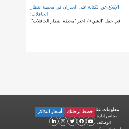
الإبلاغ عن الكتابة على الجدران في محطة انتظار
الحافلات:
في حقل "الشيء"، اختر "محطة انتظار الحافلات".
معلومات عنا
خطط لرحلتك
أسعار التذاكر
مجلس إدارة





الوظائف