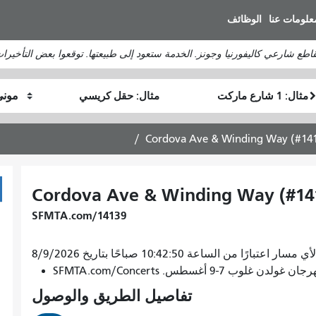
انتقل
علومات عنا
الوظائف
إلى
المحتوى
تقاطع شارعي كاليفورنيا وجونز. الخدمة ستعود إلى طبيعتها. توقعوا بعض التأخيرات
الرئيسي
موقع
موقع
كيف
البداية
النهاية
أرغب
في
Cordova Ave & Winding Way (#14
السفر
Cordova Ave & Winding Way (#14
SFMTA.com/14139
بارًا من الساعة 10:42:50 صباحًا بتاريخ 8/9/2026
7-9 أغسطس. SFMTA.com/Concerts
تفاصيل الطريق والوصول