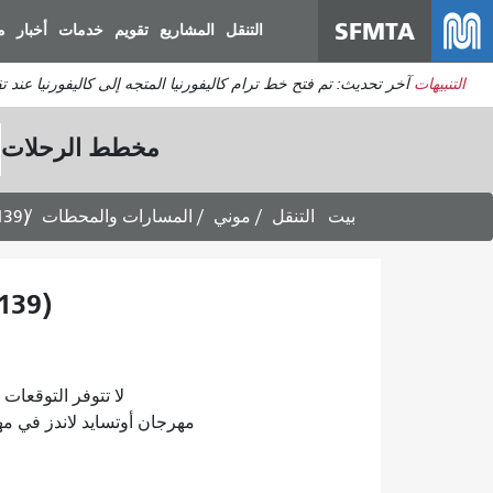
SFMTA
التنقل
المشاريع
تقويم
خدمات
أخبار
م
التنبيهات
آخر تحديث: تم فتح خط ترام كاليفورنيا المتجه إلى كاليفورنيا عند 
مخطط الرحلات
بيت
التنقل
موني
المسارات والمحطات
139)
139)
لا تتوفر التوقعات لأي مسار اعت
مهرجان أوتسايد لاندز في مهرجان غولدن غلوب 