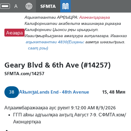
Аҵакы
SFMTA
циа
хада
хра
Аҵыхәтәантәи АРҾЫЦРА:
Агәҽанҵарақәа
ахь
Калифорниатәи акабельтә машинақәа рцәаҳәа
аиасра
Калифорниеи Џьонси рҿы ирыцқьоуп.
Аҽаҩра
Иааиԥмырҟьаӡакәа амаҵзура аиҭалагара. Иаанхаз
аҵыхәтәантәи 48
30
(Еиҳаны:
аамҭа шәазыԥшыз.
сааҭ рзы)
Geary Blvd & 6th Ave (#14257)
SFMTA.com/14257
Аҟынӡа
Lands End - 48th Avenue
15, 48
Мин
38
Аԥааимбаражәақәа аус руеит 9:12:00 AM 8/9/2026
ГГП аҟны адгьылқәа анҭыҵ Август 7-9. СФМТА.ком/
Аконцертқәа