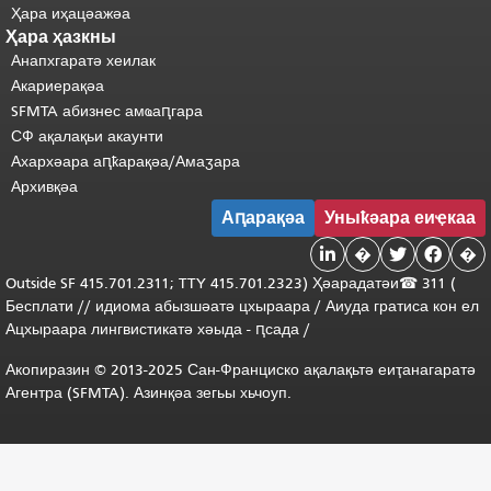
Ҳара иҳацәажәа
Ҳара ҳазкны
Анапхгаратә хеилак
Акариерақәа
SFMTA абизнес амҩаԥгара
СФ ақалақьи акаунти
Ахархәара аԥҟарақәа/Амаӡара
Архивқәа
Аԥарақәа
Уныҟәара еиҿкаа

�


�
Outside
SF 415.701.2311; TTY 415.701.2323) Ҳәарадатәи
☎ 311 (
Бесплати
/
/
идиома
абызшәатә цхыраара /
Аиуда гратиса
кон
ел
Ацхыраара
лингвистикатә
хәыда
-
ԥсада
/
Акопиразин © 2013-2025 Сан-Франциско ақалақьтә еиҭанагаратә
Агентра (SFMTA). Азинқәа зегьы хьчоуп.