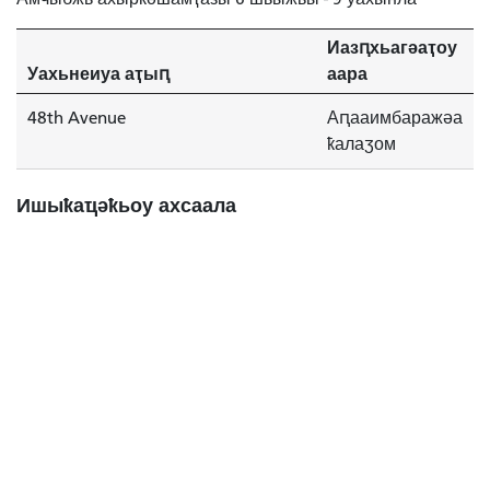
Иазԥхьагәаҭоу
Уахьнеиуа аҭыԥ
аара
48th Avenue
Аԥааимбаражәа
ҟалаӡом
Ишыҟаҵәҟьоу ахсаала