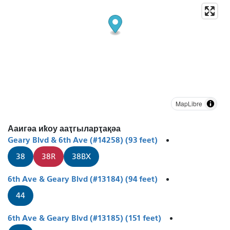
MapLibre
Ааигәа иҟоу ааҭгыларҭақәа
Geary Blvd & 6th Ave (#14258) (93 feet)
38
38R
38BX
6th Ave & Geary Blvd (#13184) (94 feet)
44
6th Ave & Geary Blvd (#13185) (151 feet)