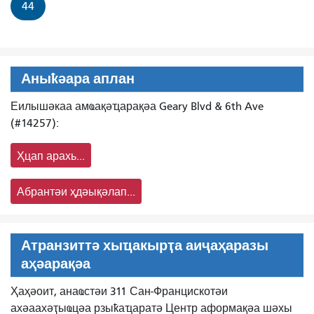
44
Аныҟәара аплан
Еилышәкаа амҩақәҵарақәа Geary Blvd & 6th Ave
(#14257):
Ҳцап арахь...
Абрантәи ҳдәықәлап...
Атранзиттә хыҵакырҭа аиҷаҳаразы
аҳәарақәа
Ҳаҳәоит, анаҩстәи 311 Сан-Францискотәи
ахәаахәҭыҩцәа рзыҟаҵаратә Центр аформақәа шәхы