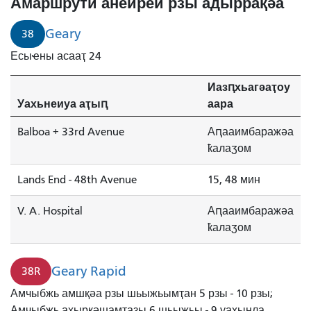
Амаршрути анеиреи рзы адыррақәа
Geary
38
Есыҽны асааҭ 24
Иазԥхьагәаҭоу
Уахьнеиуа аҭыԥ
аара
Balboa + 33rd Avenue
Аԥааимбаражәа
ҟалаӡом
Lands End - 48th Avenue
15, 48 мин
V. A. Hospital
Аԥааимбаражәа
ҟалаӡом
Geary Rapid
38R
Амчыбжь амшқәа рзы шьыжьымҭан 5 рзы - 10 рзы;
Амчыбжь ахыркәшамҭазы 6 шьыжьы - 9 уахынла