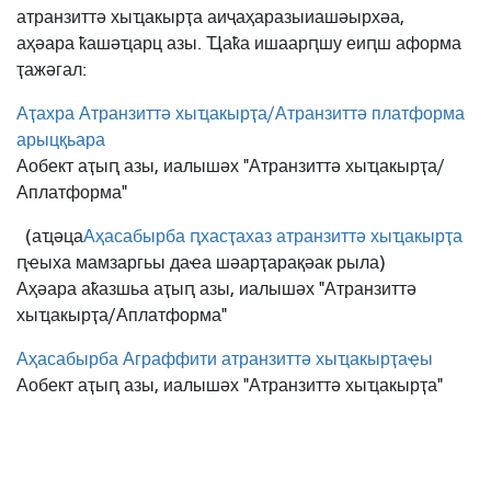
атранзиттә хыҵакырҭа аиҷаҳаразы
иашәырхәа,
аҳәара ҟашәҵарц азы. Ҵаҟа ишаарԥшу еиԥш аформа
ҭажәгал:
Аҭахра Атранзиттә хыҵакырҭа/Атранзиттә платформа
арыцқьара
Аобект аҭыԥ азы, иалышәх "Атранзиттә хыҵакырҭа/
Аплатформа"
(аҵәца
Аҳасабырба ԥхасҭахаз атранзиттә хыҵакырҭа
ԥҽыха мамзаргьы даҽа шәарҭарақәак рыла)
Аҳәара аҟазшьа аҭыԥ азы, иалышәх "Атранзиттә
хыҵакырҭа/Аплатформа"
Аҳасабырба Аграффити атранзиттә хыҵакырҭаҿы
Аобект аҭыԥ азы, иалышәх "Атранзиттә хыҵакырҭа"