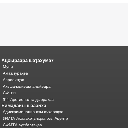
Ацхыраара шәҭахума?
Ари
Адаҟьа аҵакы анҵәамҭа.
Муни
адаҟьа иаанхаз даҟьацыԥхьаӡа
Аҵакы хада ахыхь
иқәҵәиаахоит.
Амаҵзурақәа
"
шәхынҳәы.
Апроектқәа
Акәша-мыкәша аныҟәара
СФ 311
511 Арегионалтә дыррақәа
Еимаданы шәаанха
Адискриминациа азы ачҳарақәа
SFMTA Ахәаахәҭыҩцәа рзы Ацентр
СФМТА аусбарҭақәа