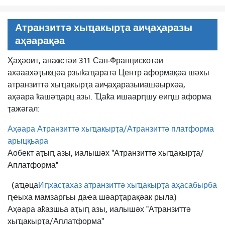
Атранзиттә хыҵакырҭа аиҷаҳаразы
аҳәарақәа
Ҳаҳәоит, анаҩстәи 311 Сан-Францискотәи
ахәаахәҭыҩцәа рзыҟаҵаратә Центр аформақәа шәхы
атранзиттә хыҵакырҭа аиҷаҳаразы
иашәырхәа,
аҳәара ҟашәҵарц азы. Ҵаҟа ишаарԥшу еиԥш аформа
ҭажәгал:
Аҳәара Атранзиттә хыҵакырҭа/Атранзиттә платформа
арыцқьара
Аобект аҭыԥ азы, иалышәх "Атранзиттә хыҵакырҭа/
Аплатформа"
(аҵәца
Иԥхасҭахаз атранзиттә хыҵакырҭа аҳасабырба
ԥҽыха мамзаргьы даҽа шәарҭарақәак рыла)
Аҳәара аҟазшьа аҭыԥ азы, иалышәх "Атранзиттә
хыҵакырҭа/Аплатформа"