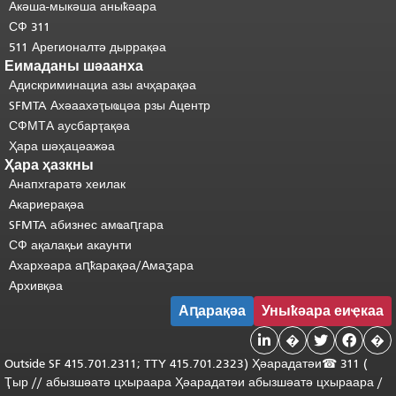
Акәша-мыкәша аныҟәара
СФ 311
511 Арегионалтә дыррақәа
Еимаданы шәаанха
Адискриминациа азы ачҳарақәа
SFMTA Ахәаахәҭыҩцәа рзы Ацентр
СФМТА аусбарҭақәа
Ҳара шәҳацәажәа
Ҳара ҳазкны
Анапхгаратә хеилак
Акариерақәа
SFMTA абизнес амҩаԥгара
СФ ақалақьи акаунти
Ахархәара аԥҟарақәа/Амаӡара
Архивқәа
Аԥарақәа
Уныҟәара еиҿкаа

�


�
Outside
SF 415.701.2311; TTY 415.701.2323) Ҳәарадатәи
☎ 311 (
Ҭыр
/
/
абызшәатә
цхыраара
Ҳәарадатәи
абызшәатә цхыраара
/