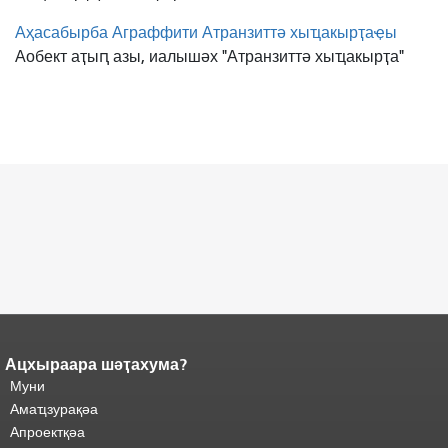
Аҳасабырба Аграффити Атранзиттә хыҵакырҭаҿы
Аобект аҭыԥ азы, иалышәх "Атранзиттә хыҵакырҭа"
Ацхыраара шәҭахума?
Ари
Адаҟьа аҵакы анҵәамҭа.
Муни
адаҟьа иаанхаз даҟьацыԥхьаӡа
Аҵакы хада ахыхь
иқәҵәиаахоит.
Амаҵзурақәа
"
шәхынҳәы.
Апроектқәа