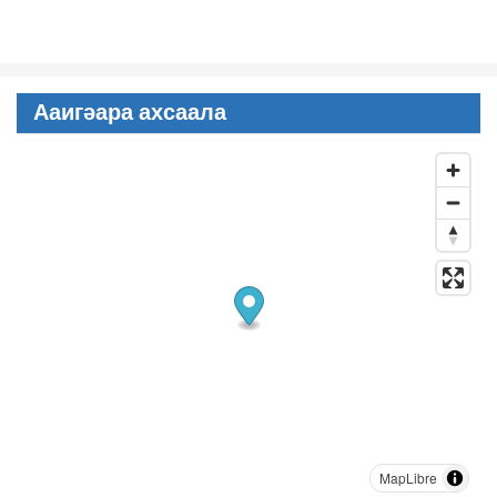
Ааигәара ахсаала
MapLibre