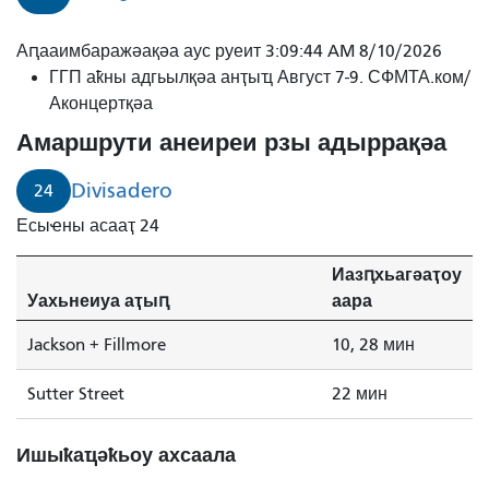
Аԥааимбаражәақәа аус руеит 3:09:44 AM 8/10/2026
ГГП аҟны адгьылқәа анҭыҵ Август 7-9. СФМТА.ком/
Аконцертқәа
Амаршрути анеиреи рзы адыррақәа
Divisadero
24
Есыҽны асааҭ 24
Иазԥхьагәаҭоу
Уахьнеиуа аҭыԥ
аара
Jackson + Fillmore
10, 28 мин
Sutter Street
22 мин
Ишыҟаҵәҟьоу ахсаала