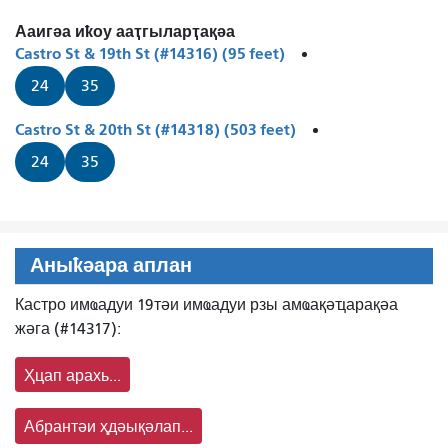
Ааигәа иҟоу ааҭгыларҭақәа
Castro St & 19th St (#14316) (95 feet)
24
35
Castro St & 20th St (#14318) (503 feet)
24
35
Аныҟәара аплан
Кастро имҩадуи 19тәи имҩадуи рзы амҩақәҵарақәа
жәга (#14317):
Ҳцап арахь...
Абрантәи ҳдәықәлап...