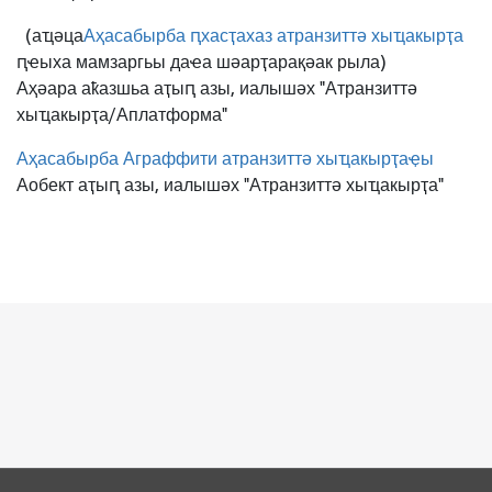
(аҵәца
Аҳасабырба ԥхасҭахаз атранзиттә хыҵакырҭа
ԥҽыха мамзаргьы даҽа шәарҭарақәак рыла)
Аҳәара аҟазшьа аҭыԥ азы, иалышәх "Атранзиттә
хыҵакырҭа/Аплатформа"
Аҳасабырба Аграффити атранзиттә хыҵакырҭаҿы
Аобект аҭыԥ азы, иалышәх "Атранзиттә хыҵакырҭа"