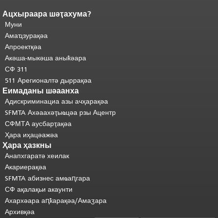
Ацхыраара шәҭахума?
Ари
Адаҟьа аҵакы анҵәамҭа.
Муни
адаҟьа иаанхаз даҟьацыԥхьаӡа
Аҵакы хада ахыхь
иқәҵәиаахоит.
Амаҵзурақәа
"
шәхынҳәы.
Апроектқәа
Акәша-мыкәша аныҟәара
СФ 311
511 Арегионалтә дыррақәа
Еимаданы шәаанха
Адискриминациа азы ачҳарақәа
SFMTA Ахәаахәҭыҩцәа рзы Ацентр
СФМТА аусбарҭақәа
Ҳара иҳацәажәа
Ҳара ҳазкны
Анапхгаратә хеилак
Акариерақәа
SFMTA абизнес амҩаԥгара
СФ ақалақьи акаунти
Ахархәара аԥҟарақәа/Амаӡара
Архивқәа