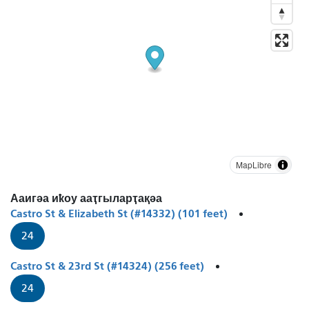
MapLibre
Ааигәа иҟоу ааҭгыларҭақәа
Castro St & Elizabeth St (#14332) (101 feet)
24
Castro St & 23rd St (#14324) (256 feet)
24