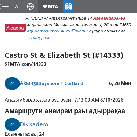
Аҵакы
SFMTA
циа
хада
хра
АРҾЫЦРА: Аҭалара/Аҭыҵра 14
Агәҽанҵарақәа
ахь
еиҭанагоит Миссиа акәша-мыкәша, 26-тәи #SFFD
аиасра
Аҽаҩра
аҵыхәтәантәи 48
25
(Еиҳаны:
аусура амзыз ала.
сааҭ рзы)
Castro St & Elizabeth St (#14333)
SFMTA.com/14333
Аҟынӡа
Bayshore + Cortland
6, 28
Мин
24
Аԥааимбаражәақәа аус руеит 7:13:03 AM 8/10/2026
Амаршрути анеиреи рзы адыррақәа
Divisadero
24
Есыҽны асааҭ 24