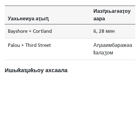
Иазԥхьагәаҭоу
Уахьнеиуа аҭыԥ
аара
Bayshore + Cortland
6, 28 мин
Palou + Third Street
Аԥааимбаражәа
ҟалаӡом
Ишыҟаҵәҟьоу ахсаала