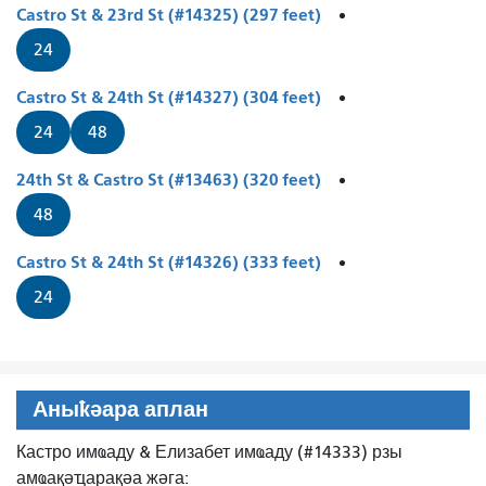
Castro St & 23rd St (#14325) (297 feet)
24
Castro St & 24th St (#14327) (304 feet)
24
48
24th St & Castro St (#13463) (320 feet)
48
Castro St & 24th St (#14326) (333 feet)
24
Аныҟәара аплан
Кастро имҩаду & Елизабет имҩаду (#14333) рзы
амҩақәҵарақәа жәга: