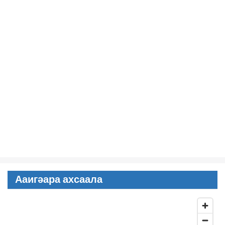
Ааигәара ахсаала