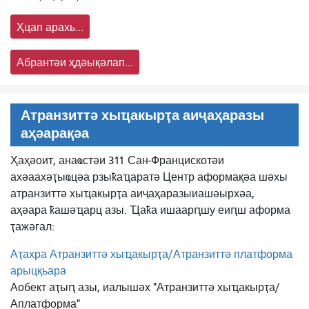
Ҳцап арахь...
Абрантәи ҳдәықәлап...
Атранзиттә хыҵакырҭа аиҷаҳаразы
аҳәарақәа
Ҳаҳәоит, анаҩстәи 311 Сан-Францискотәи
ахәаахәҭыҩцәа рзыҟаҵаратә Центр аформақәа шәхы
атранзиттә хыҵакырҭа аиҷаҳаразы
иашәырхәа,
аҳәара ҟашәҵарц азы. Ҵаҟа ишаарԥшу еиԥш аформа
ҭажәгал:
Аҭахра Атранзиттә хыҵакырҭа/Атранзиттә платформа
арыцқьара
Аобект аҭыԥ азы, иалышәх "Атранзиттә хыҵакырҭа/
Аплатформа"