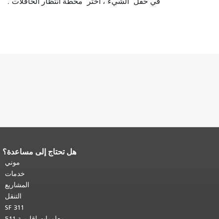
في حقل "الشيء"، اختر "محطة انتظار الحافلات".
هل تحتاج إلى مساعدة؟
نهاية محتوى الصفحة.
يتكرر باقي محتوى
هذه الصفحة في كل صفحة.
العودة إلى
موني
أعلى المحتوى الرئيسي
.
خدمات
المشاريع
التنقل
SF 311
معلومات إقليمية 511