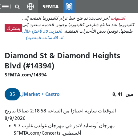
انتقل
SFMTA
تبد
إلى
الت
التنبيهات
آخر تحديث: تم فتح خط ترام كاليفورنيا المتجه إلى
المحتوى
كاليفورنيا عند تقاطع شارعي كاليفورنيا وجونز. الخدمة ستعود إلى
الرئيسي
يشترك
طبيعتها. توقعوا بعض التأخيرات المتبقية.
(المزيد:
30 تأخيرًا
خلال
الـ 48 ساعة الماضية)
Diamond St & Diamond Heights
Blvd (#14394)
SFMTA.com/14394
مين
8, 41
Market + Castro
ل
35
التوقعات سارية اعتبارًا من الساعة 2:18:58 صباحًا بتاريخ
8/9/2026
مهرجان أوتسايد لاندز في مهرجان غولدن غلوب 7-9
أغسطس. SFMTA.com/Concerts