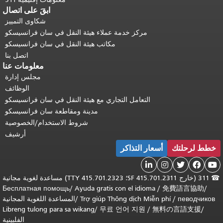
ابقَ على اتصال
شكاوى التمييز
مركز خدمة عملاء هيئة النقل في سان فرانسيسكو
مكاتب هيئة النقل في سان فرانسيسكو
اتصل بنا
معلومات عنا
مجلس إدارة
الوظائف
التعامل التجاري مع هيئة النقل في سان فرانسيسكو
مدينة ومقاطعة سان فرانسيسكو
شروط الاستخدام/الخصوصية
أرشيف
خطط لرحلتك
أسعار التذاكر





☎
311 (خارج SF 415.701.2311؛ TTY 415.701.2323) مساعدة لغوية مجانية
Бесплатная помощь
/
Ayuda gratis con el idioma
/
免費語言協助
/
певодчиков
/
Trợ giúp Thông dịch Miễn phí
/
المساعدة اللغوية المجانية
Libreng tulong para sa wikang
/
무료 언어 지원
/
無料の言語支援
/
الفلبينية