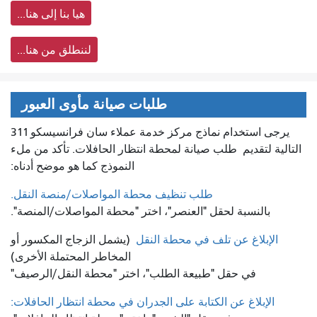
هيا بنا إلى هنا...
لننطلق من هنا...
طلبات صيانة مأوى العبور
يرجى استخدام نماذج مركز خدمة عملاء سان فرانسيسكو 311
التالية لتقديم
طلب صيانة لمحطة انتظار الحافلات. تأكد من ملء
النموذج كما هو موضح أدناه:
طلب تنظيف محطة المواصلات/منصة النقل.
بالنسبة لحقل "العنصر"، اختر "محطة المواصلات/المنصة".
الإبلاغ عن تلف في محطة النقل
(يشمل الزجاج المكسور أو
المخاطر المحتملة الأخرى)
في حقل "طبيعة الطلب"، اختر "محطة النقل/الرصيف"
الإبلاغ عن الكتابة على الجدران في محطة انتظار الحافلات: