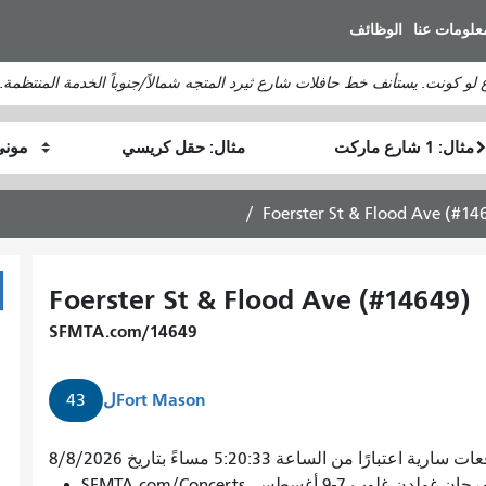
انتقل
علومات عنا
الوظائف
إلى
المحتوى
لو كونت. يستأنف خط حافلات شارع ثيرد المتجه شمالاً/جنوباً الخدمة المنتظمة.
الرئيسي
موقع
موقع
كيف
البداية
النهاية
أرغب
في
Foerster St & Flood Ave (#14
السفر
Foerster St & Flood Ave (#14649)
SFMTA.com/14649
Fort Mason
ل
43
 سارية اعتبارًا من الساعة 5:20:33 مساءً بتاريخ 8/8/2026
7-9 أغسطس. SFMTA.com/Concerts