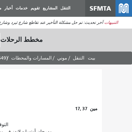
SFMTA
التنقل
المشاريع
تقويم
خدمات
أخبار
م
التنبيهات
آخر تحديث: تم حل مشكلة التأخير عند تقاطع شارع ثيرد وشارع 
مخطط الرحلات
بيت
التنقل
موني
المسارات والمحطات
649)
مين
17, 37
التوقعات
مهرجان أوتسايد لاندز في مهرجان غولدن غلوب 