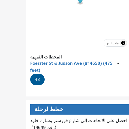
ماب ليبر
المحطات القريبة
Foerster St & Judson Ave (#14650) (475
feet)
43
خطط لرحلة
احصل على الاتجاهات إلى شارع فورستر وشارع فلود
(رقم 14649):