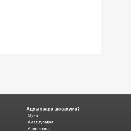
Ацхыраара шәҭахума?
Адаҟьа
Муни
аҵакы
Ари
анҵәамҭа.
Амаҵзурақәа
адаҟьа
Апроектқәа