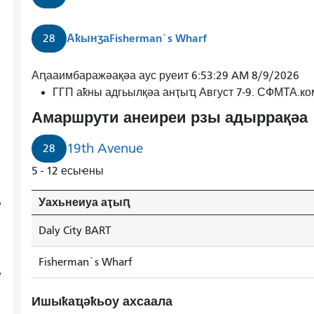
Аҟынӡа
Fisherman`s Wharf
28
28
Аԥааимбаражәақәа аус руеит 6:53:29 AM 8/9/2026
19-
ГГП аҟны адгьылқәа анҭыҵ Август 7-9. СФМТА.к
тәи
Амаршрути анеиреи рзы адыррақәа
ашьаҿа
аҟынтәи
19th Avenue
28
Дали
5 - 12 есыҽны
Ситиҟа
БАРТ
Уахьнеиуа аҭыԥ
ааиуеит.
28
Daly City BART
19-
тәи
Fisherman`s Wharf
ашьаҿа
Фишерман
Ишыҟаҵәҟьоу ахсаала
Уорф