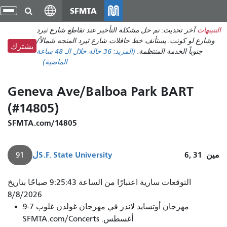
انتقل
SFMTA
تبد
إلى
الت
التنبيهات
آخر تحديث: تم حل مشكلة التأخير عند تقاطع شارع ثيرد
المحتوى
وشارع لو كونت. يستأنف خط حافلات شارع ثيرد المتجه شمالاً/
الرئيسي
يشترك
جنوباً الخدمة المنتظمة.
(المزيد:
36 حالة
خلال الـ 48 ساعة
الماضية)
Geneva Ave/Balboa Park BART
(#14805)
SFMTA.com/14805
مين
6, 31
S.F. State University
ل
91
التوقعات سارية اعتبارًا من الساعة 9:25:43 صباحًا بتاريخ
8/8/2026
مهرجان أوتسايد لاندز في مهرجان غولدن غلوب 7-9
أغسطس. SFMTA.com/Concerts