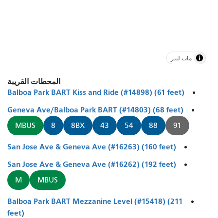
ماب ليبر
المحطات القريبة
Balboa Park BART Kiss and Ride (#14898) (61 feet)
Geneva Ave/Balboa Park BART (#14803) (68 feet)
MBUS
8
8BX
43
54
88
91
San Jose Ave & Geneva Ave (#16263) (160 feet)
San Jose Ave & Geneva Ave (#16262) (192 feet)
M
MBUS
Balboa Park BART Mezzanine Level (#15418) (211
feet)