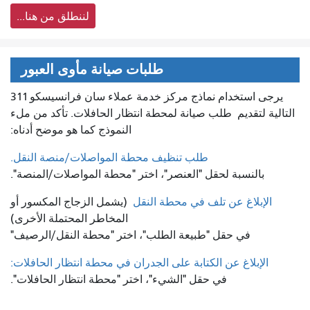
لننطلق من هنا...
طلبات صيانة مأوى العبور
يرجى استخدام نماذج مركز خدمة عملاء سان فرانسيسكو 311
التالية لتقديم
طلب صيانة لمحطة انتظار الحافلات. تأكد من ملء
النموذج كما هو موضح أدناه:
طلب تنظيف محطة المواصلات/منصة النقل.
بالنسبة لحقل "العنصر"، اختر "محطة المواصلات/المنصة".
الإبلاغ عن تلف في محطة النقل
(يشمل الزجاج المكسور أو
المخاطر المحتملة الأخرى)
في حقل "طبيعة الطلب"، اختر "محطة النقل/الرصيف"
الإبلاغ عن الكتابة على الجدران في محطة انتظار الحافلات:
في حقل "الشيء"، اختر "محطة انتظار الحافلات".