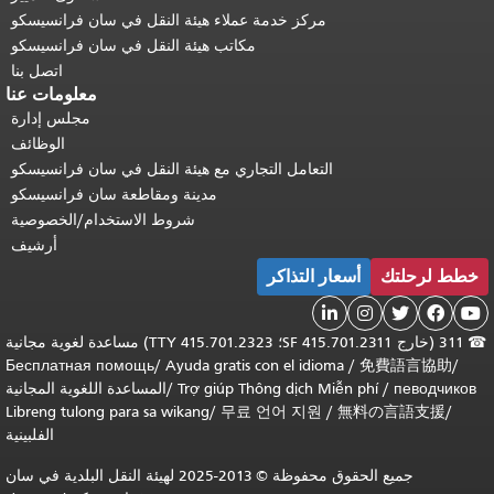
مركز خدمة عملاء هيئة النقل في سان فرانسيسكو
مكاتب هيئة النقل في سان فرانسيسكو
اتصل بنا
معلومات عنا
مجلس إدارة
الوظائف
التعامل التجاري مع هيئة النقل في سان فرانسيسكو
مدينة ومقاطعة سان فرانسيسكو
شروط الاستخدام/الخصوصية
أرشيف
خطط لرحلتك
أسعار التذاكر





☎
311 (خارج SF 415.701.2311؛ TTY 415.701.2323) مساعدة لغوية مجانية
Бесплатная помощь
/
Ayuda gratis con el idioma
/
免費語言協助
/
певодчиков
/
Trợ giúp Thông dịch Miễn phí
/
المساعدة اللغوية المجانية
Libreng tulong para sa wikang
/
무료 언어 지원
/
無料の言語支援
/
الفلبينية
جميع الحقوق محفوظة © 2013-2025 لهيئة النقل البلدية في سان