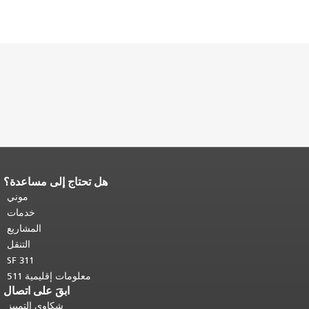
هل تحتاج إلى مساعدة؟
نهاية محتوى الصفحة.
يتكرر باقي محتوى
هذه الصفحة في كل صفحة.
العودة إلى
موني
أعلى المحتوى الرئيسي
.
خدمات
المشاريع
التنقل
SF 311
معلومات إقليمية 511
ابقَ على اتصال
شكاوى التمييز