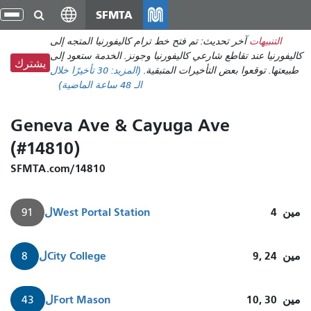
انتقل
SFMTA
تبد
إلى
الت
التنبيهات
آخر تحديث: تم فتح خط ترام كاليفورنيا المتجه إلى
المحتوى
كاليفورنيا عند تقاطع شارعي كاليفورنيا وجونز. الخدمة ستعود إلى
الرئيسي
يشترك
طبيعتها. توقعوا بعض التأخيرات المتبقية.
(المزيد:
30 تأخيرًا
خلال
الـ 48 ساعة الماضية)
Geneva Ave & Cayuga Ave
(#14810)
SFMTA.com/14810
مين
4
West Portal Station
ل
91
مين
9, 24
City College
ل
8
مين
10, 30
Fort Mason
ل
43