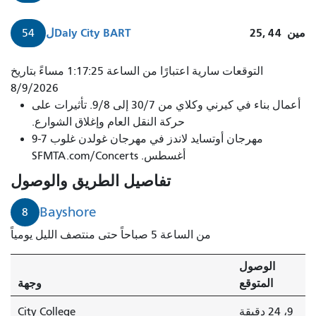
مين
25, 44
Daly City BART
ل
54
تصل
التوقعات سارية اعتبارًا من الساعة 1:17:25 مساءً بتاريخ
حافلة
8/9/2026
أعمال بناء في كيرني وكلاي من 30/7 إلى 9/8. تأثيرات على
91
حركة النقل العام وإغلاق الشوارع.
3rd
مهرجان أوتسايد لاندز في مهرجان غولدن غلوب 7-9
Street/19th
أغسطس. SFMTA.com/Concerts
Avenue
Owl
تفاصيل الطريق والوصول
خلال
4
Bayshore
8
دقائق.
من الساعة 5 صباحاً حتى منتصف الليل يومياً
الوصول
المتوقع
وجهة
9، 24 دقيقة
City College