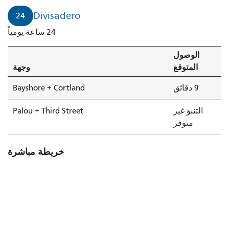
Divisadero
24
24 ساعة يومياً
الوصول
المتوقع
وجهة
9 دقائق
Bayshore + Cortland
التنبؤ غير
Palou + Third Street
متوفر
خريطة مباشرة