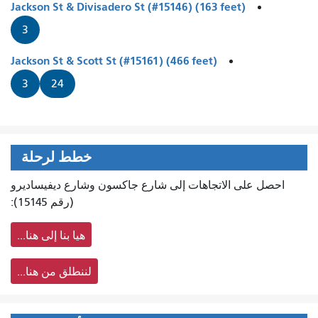
Jackson St & Divisadero St (#15146) (163 feet)
3
Jackson St & Scott St (#15161) (466 feet)
3
24
خطط لرحلة
احصل على الاتجاهات إلى شارع جاكسون وشارع ديفيساديرو
(رقم 15145):
هيا بنا إلى هنا...
لننطلق من هنا...