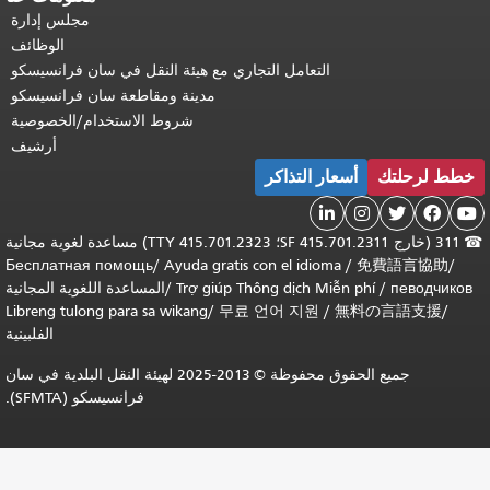
مجلس إدارة
الوظائف
التعامل التجاري مع هيئة النقل في سان فرانسيسكو
مدينة ومقاطعة سان فرانسيسكو
شروط الاستخدام/الخصوصية
أرشيف
خطط لرحلتك
أسعار التذاكر





☎
311 (خارج SF 415.701.2311؛ TTY 415.701.2323) مساعدة لغوية مجانية
Бесплатная помощь
/
Ayuda gratis con el idioma
/
免費語言協助
/
певодчиков
/
Trợ giúp Thông dịch Miễn phí
/
المساعدة اللغوية المجانية
Libreng tulong para sa wikang
/
무료 언어 지원
/
無料の言語支援
/
الفلبينية
جميع الحقوق محفوظة © 2013-2025 لهيئة النقل البلدية في سان
فرانسيسكو (SFMTA).