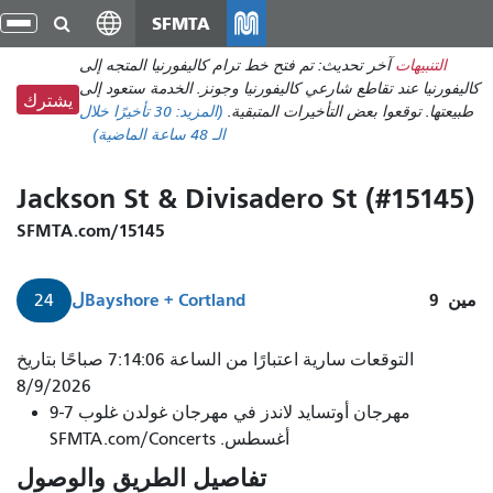
انتقل
SFMTA
تبد
إلى
الت
التنبيهات
آخر تحديث: تم فتح خط ترام كاليفورنيا المتجه إلى
المحتوى
كاليفورنيا عند تقاطع شارعي كاليفورنيا وجونز. الخدمة ستعود إلى
الرئيسي
يشترك
طبيعتها. توقعوا بعض التأخيرات المتبقية.
(المزيد:
30 تأخيرًا
خلال
الـ 48 ساعة الماضية)
Jackson St & Divisadero St (#15145)
SFMTA.com/15145
مين
9
Bayshore + Cortland
ل
24
التوقعات سارية اعتبارًا من الساعة 7:14:06 صباحًا بتاريخ
8/9/2026
مهرجان أوتسايد لاندز في مهرجان غولدن غلوب 7-9
أغسطس. SFMTA.com/Concerts
تفاصيل الطريق والوصول