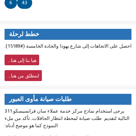
6
43
خطط لرحلة
احصل على الاتجاهات إلى شارع يهوذا والجادة الخامسة (#15189):
هيا بنا إلى هنا...
لننطلق من هنا...
طلبات صيانة مأوى العبور
يرجى استخدام نماذج مركز خدمة عملاء سان فرانسيسكو 311
التالية لتقديم
طلب صيانة لمحطة انتظار الحافلات. تأكد من ملء
النموذج كما هو موضح أدناه: