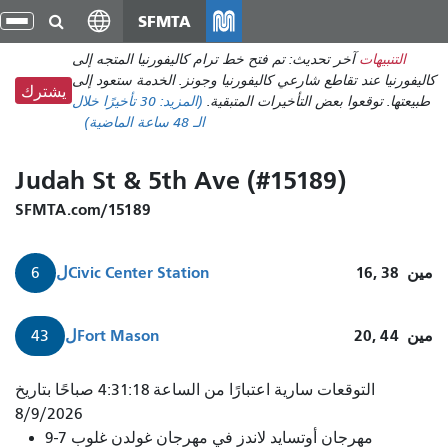
انتقل
SFMTA
تبد
إلى
الت
التنبيهات
آخر تحديث: تم فتح خط ترام كاليفورنيا المتجه إلى
المحتوى
كاليفورنيا عند تقاطع شارعي كاليفورنيا وجونز. الخدمة ستعود إلى
الرئيسي
يشترك
طبيعتها. توقعوا بعض التأخيرات المتبقية.
(المزيد:
30 تأخيرًا
خلال
الـ 48 ساعة الماضية)
Judah St & 5th Ave (#15189)
SFMTA.com/15189
مين
16, 38
Civic Center Station
ل
6
مين
20, 44
Fort Mason
ل
43
التوقعات سارية اعتبارًا من الساعة 4:31:18 صباحًا بتاريخ
8/9/2026
مهرجان أوتسايد لاندز في مهرجان غولدن غلوب 7-9