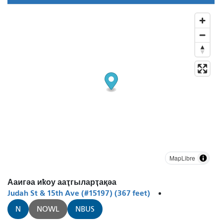
MapLibre
Ааигәа иҟоу ааҭгыларҭақәа
Judah St & 15th Ave (#15197) (367 feet)
N
NOWL
NBUS