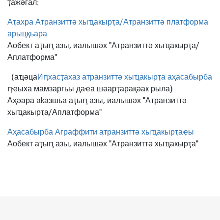
ҭажәгал:
Аҭахра Атранзиттә хыҵакырҭа/Атранзиттә платформа
арыцқьара
Аобект аҭыԥ азы, иалышәх "Атранзиттә хыҵакырҭа/
Аплатформа"
(аҵәца
Иԥхасҭахаз атранзиттә хыҵакырҭа аҳасабырба
ԥҽыха мамзаргьы даҽа шәарҭарақәак рыла)
Аҳәара аҟазшьа аҭыԥ азы, иалышәх "Атранзиттә
хыҵакырҭа/Аплатформа"
Аҳасабырба Аграффити атранзиттә хыҵакырҭаҿы
Аобект аҭыԥ азы, иалышәх "Атранзиттә хыҵакырҭа"