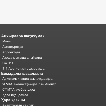
Ацхыраара шәҭахума?
Ари
Адаҟьа аҵакы анҵәамҭа.
Муни
адаҟьа иаанхаз даҟьацыԥхьаӡа
Аҵакы хада ахыхь
иқәҵәиаахоит.
Амаҵзурақәа
"
шәхынҳәы.
Апроектқәа
Акәша-мыкәша аныҟәара
СФ 311
511 Арегионалтә дыррақәа
Еимаданы шәаанхала
Адискриминациа азы ачҳарақәа
SFMTA Ахәаахәҭыҩцәа рзы Ацентр
СФМТА аусбарҭақәа
Ҳара иҳацәажәа
Ҳара ҳазкны
Анапхгаратә хеилак