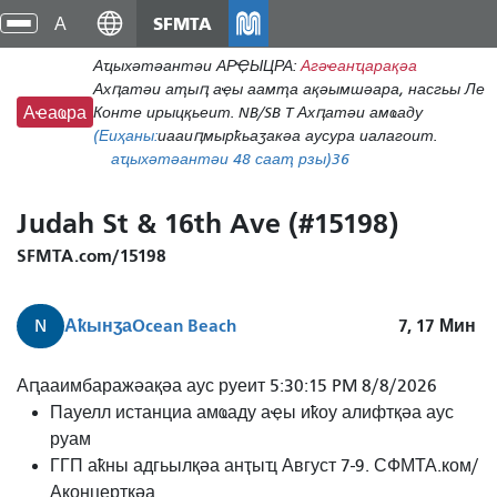
Аҵакы
SFMTA
циа
хада
хра
Аҵыхәтәантәи АРҾЫЦРА:
Агәҽанҵарақәа
ахь
Ахԥатәи аҭыԥ аҿы аамҭа ақәымшәара, насгьы Ле
аиасра
Конте ирыцқьеит. NB/SB T Ахԥатәи амҩаду
Аҽаҩра
(Еиҳаны:
иааиԥмырҟьаӡакәа аусура иалагоит.
аҵыхәтәантәи 48 сааҭ рзы)
36
Judah St & 16th Ave (#15198)
SFMTA.com/15198
Аҟынӡа
Ocean Beach
7, 17
Мин
N
Аԥааимбаражәақәа аус руеит 5:30:15 PM 8/8/2026
Пауелл истанциа амҩаду аҿы иҟоу алифтқәа аус
руам
ГГП аҟны адгьылқәа анҭыҵ Август 7-9. СФМТА.ком/
Аконцертқәа