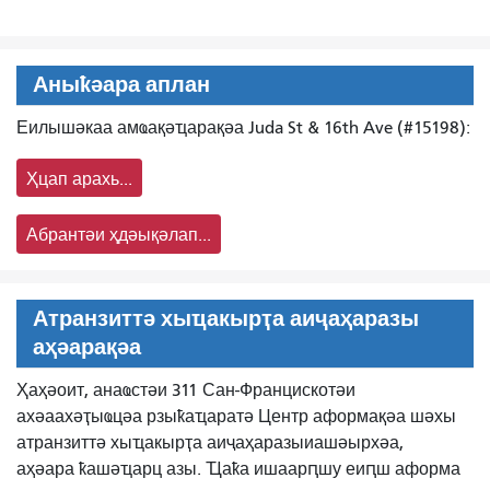
Аныҟәара аплан
Еилышәкаа амҩақәҵарақәа Juda St & 16th Ave (#15198):
Ҳцап арахь...
Абрантәи ҳдәықәлап...
Атранзиттә хыҵакырҭа аиҷаҳаразы
аҳәарақәа
Ҳаҳәоит, анаҩстәи 311 Сан-Францискотәи
ахәаахәҭыҩцәа рзыҟаҵаратә Центр аформақәа шәхы
атранзиттә хыҵакырҭа аиҷаҳаразы
иашәырхәа,
аҳәара ҟашәҵарц азы. Ҵаҟа ишаарԥшу еиԥш аформа