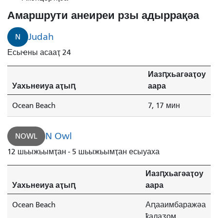
Амаршрути анеиреи рзы адыррақәа
Judah
N
Есыҽны асааҭ 24
Иазԥхьагәаҭоу
Уахьнеиуа аҭыԥ
аара
Ocean Beach
7, 17 мин
N Owl
NOWL
12 шьыжьымҭан - 5 шьыжьымҭан есыуаха
Иазԥхьагәаҭоу
Уахьнеиуа аҭыԥ
аара
Ocean Beach
Аԥааимбаражәа
ҟалаӡом