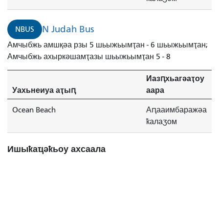
N Judah Bus
NBUS
Амчыбжь амшқәа рзы 5 шьыжьымҭан - 6 шьыжьымҭан;
Амчыбжь ахыркәшамҭазы шьыжьымҭан 5 - 8
Иазԥхьагәаҭоу
Уахьнеиуа аҭыԥ
аара
Ocean Beach
Аԥааимбаражәа
ҟалаӡом
Ишыҟаҵәҟьоу ахсаала