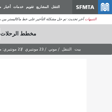
SFMTA
التنقل
المشاريع
تقويم
خدمات
أخبار
م
التنبيهات
آخر تحديث: تم حل مشكلة التأخير على خط ماكاليستر بين برودريك وديفيساديرو. ي
مخطط الرحلات
بيت
التنقل
موني
23 مونتيري
23 مونتيري: مواعيد الرحلات المتجهة إلى حديقة حيوان سان فرانسيسكو -