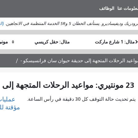
انتقل
علومات عنا
الوظائف
إلى
المحتوى
ستأنف الخطان 5 و5R الخدمة المنتظمة في الاتجاهين.
(ال
الرئيسي
موقع
موقع
كيف
البداية
النهاية
أرغب
في
السفر
23 مونتيري: مواعيد الرحلات المتجهة إلى حديقة حيوان سان فرانسيسكو -
عمليات
يتم تحديث حالة التوقف كل 30 دقيقة في رأس الساعة.
مؤقتة ل