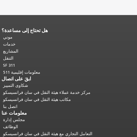
هل تحتاج إلى مساعدة؟
لصفحة.
يتكرر باقي محتوى
 في كل صفحة.
العودة إلى
موني
أعلى المحتوى الرئيسي
.
خدمات
المشاريع
التنقل
SF 311
معلومات إقليمية 511
ابقَ على اتصال
شكاوى التمييز
مركز خدمة عملاء هيئة النقل في سان فرانسيسكو
مكاتب هيئة النقل في سان فرانسيسكو
اتصل بنا
معلومات عنا
مجلس إدارة
الوظائف
التعامل التجاري مع هيئة النقل في سان فرانسيسكو