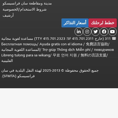
مدينة ومقاطعة سان فرانسيسكو
شروط الاستخدام/الخصوصية
أرشيف
أسعار التذاكر


311 (خارج SF 415.701.2311؛ TTY 415.701.2323) مساعدة لغوية مجانية
Бесплатная помощь
/
Ayuda gratis con el idioma
/
免
Trợ giúp Thông dịch Miễn phí
/
المساعدة اللغوية المجانية
Libreng tulong para sa wikang
/
무료 언어 지원
/
無料の
الفلبينية
جميع الحقوق محفوظة © 2013-2025 لهيئة النقل البلدية في سان
فرانسيسكو (SFMTA).