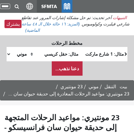
انتقل
SFMTA
تبديل
إلى
التنقل
تحديث: تم حل مشكلة إشارات المرور عند تقاطع
المحتوى
 وكولومبوس.
(المزيد:
١٦ حالة
خلال الـ ٤٨ ساعة
يشترك
الرئيسي
الماضية)
مخطط الرحلات
موقع
موقع
البداية
النهاية
كيف
دعنا نذهب...
أرغب
في
السفر
موني
23 مونتيري
 مونتيري: مواعيد الرحلات المتجهة
حديقة حيوان سان فرانسيسكو -