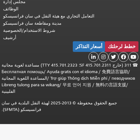
مجلس إدارة
الوظائف
التعامل التجاري مع هيئة النقل في سان فرانسيسكو
مدينة ومقاطعة سان فرانسيسكو
شروط الاستخدام/الخصوصية
أرشيف
ار التذاكر

311 (خارج SF 415.701.2311؛ TTY 415.701.2323) مساعدة لغوية مجانية
Бесплатная помощь
/
Ayuda gratis con el idiom
Trợ giúp Thông dịch Mi
/
المساعدة اللغوية المجانية
Libreng tulong para sa wikang
/
무료 언어 지원
/
الفلبينية
جميع الحقوق محفوظة © 2013-2025 لهيئة النقل البلدية في سان
فرانسيسكو (SFMTA).