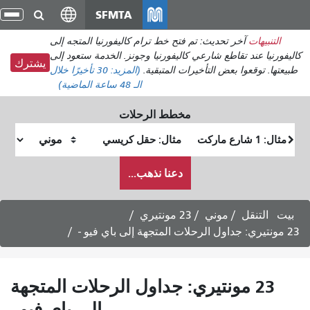
انتقل
SFMTA
تبديل
إلى
التنقل
ث: تم فتح خط ترام كاليفورنيا المتجه إلى
المحتوى
ارعي كاليفورنيا وجونز. الخدمة ستعود إلى
الرئيسي
يشترك
لتأخيرات المتبقية.
(المزيد:
30 تأخيرًا
خلال
الـ 48 ساعة الماضية)
مخطط الرحلات
موقع
موقع
البداية
النهاية
كيف
دعنا نذهب...
أرغب
في
السفر
ي
23 مونتيري
تيري: جداول الرحلات المتجهة
إلى باي فيو -