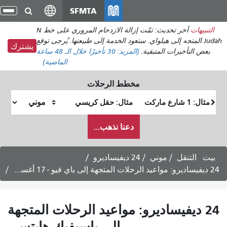
انتقل
SFMTA
تبديل
إلى
التنقل
آخر تحديث: تمّت إزالة الازدحام المروري على خط N
المحتوى
ستعود الخدمة إلى طبيعتها. يُرجى توقع
الرئيسي
يشترك
المزيد:
30 تأخيرًا
خلال الـ 48 ساعة
الماضية)
خطط الرحلات
وقع
موقع
لبداية
النهاية
كيف
دعنا نذهب...
أرغب
في
السفر
يفيساديرو
: مواعيد الرحلات المتجهة
إلى باسيفيك هايتس -