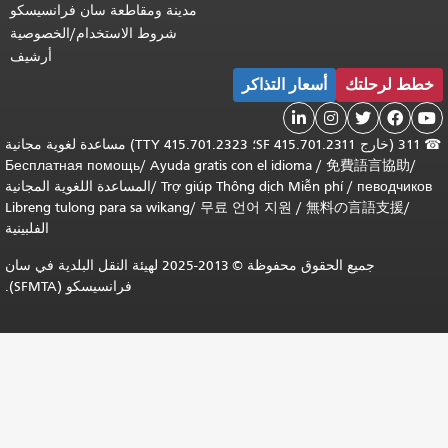
مدينة ومقاطعة سان فرانسيسكو
شروط الاستخدام/الخصوصية
أرشيف
ذاكر
311 (خارج SF 415.701.2311؛ TTY 415.701.2323) مساعدة لغوية مجانية
Бесплатная помощь
/
Ayuda gratis con el
Trợ giúp Thông d
/
المساعدة اللغوية المجانية
Libreng tulong para sa wikang
/
무료 언어 
الفلبينية
جميع الحقوق محفوظة © 2013-2025 لهيئة النقل البلدية في سان
فرانسيسكو (SFMTA).