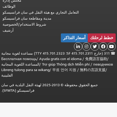
مجلس إدارة
الوظائف
ل التجاري مع هيئة النقل في سان فرانسيسكو
مدينة ومقاطعة سان فرانسيسكو
شروط الاستخدام/الخصوصية
أرشيف
اكر
311 (خارج SF 415.701.2311؛ TTY 415.701.2323) مساعدة لغوية مجانية
Бесплатная помощь
/
Ayuda gratis con e
Trợ giúp Thông d
/
المساعدة اللغوية المجانية
Libreng tulong para sa wikang
/
무료 언어
الفلبينية
جميع الحقوق محفوظة © 2013-2025 لهيئة النقل البلدية في سان
فرانسيسكو (SFMTA).