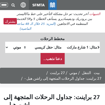
انتقل
SFMTA
تبديل
إلى
التنقل
مشكلة التأخير على خط ماكاليستر
المحتوى
بين برودريك وديفيساديرو. يستأنف الخطان 5 و5R الخدمة
الرئيسي
يشترك
هين.
(المزيد:
25
خلال الـ 48 ساعة
الماضية)
خطط الرحلات
وقع
موقع
بداية
النهاية
كيف
دعنا نذهب...
أرغب
في
السفر
اينت
اول الرحلات المتجهة إلى
راشن هيل -