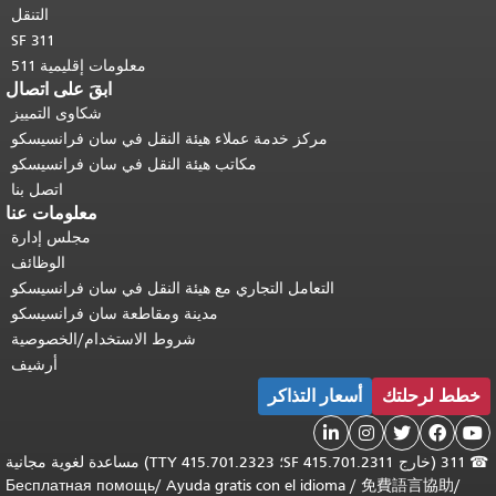
التنقل
SF 311
معلومات إقليمية 511
ابقَ على اتصال
شكاوى التمييز
مركز خدمة عملاء هيئة النقل في سان فرانسيسكو
مكاتب هيئة النقل في سان فرانسيسكو
اتصل بنا
معلومات عنا
مجلس إدارة
الوظائف
التعامل التجاري مع هيئة النقل في سان فرانسيسكو
مدينة ومقاطعة سان فرانسيسكو
شروط الاستخدام/الخصوصية
أرشيف
خطط لرحلتك
أسعار التذاكر





☎
311 (خارج SF 415.701.2311؛ TTY 415.701.2323) مساعدة لغوية مجانية
Бесплатная помощь
/
Ayuda gratis con el idioma
/
免費語言協助
/