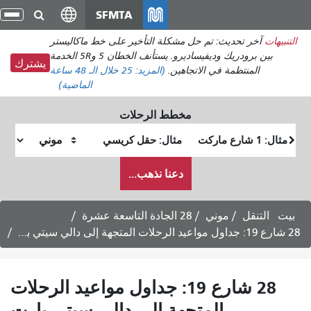
انتقل
SFMTA
تبد
إلى
الت
التنبيهات
آخر تحديث: تم حل مشكلة التأخير على خط ماكاليستر
المحتوى
بين برودريك وديفيساديرو. يستأنف الخطان 5 و5R الخدمة
الرئيسي
يشترك
المنتظمة في الاتجاهين.
(المزيد:
25
خلال الـ 48 ساعة
الماضية)
مخطط الرحلات
موقع
موقع
البداية
النهاية
كيف
دعنا نذهب...
أرغب
في
السفر
بيت
التنقل
موني
28 الجادة التاسعة عشرة
28 شارع 19: جداول مواعيد الرحلات المتجهة إلى دالي سيتي بارت
28 شارع 19: جداول مواعيد الرحلات
المتجهة إلى دالي سيتي بارت