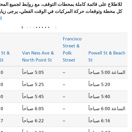
املة بمحطات التوقف، مع روابط لجميع المحطات للاطلاع على تفاصيل
كة المركبات في الوقت الفعلي، يرجى زيارة قسم
"محطات التوقف/
في صفحة المسار.
الوصف"
Park
Francisco
Presidio &
Street &
California
Lombard St &
Van Ness Ave &
Polk
Street
Fillmore St
North Point St
Street
--
5:05 صباحاً
5:10 صباحاً
5:21 صباحاً
--
5:25 صباحاً
5:30 صباحاً
5:41 صباحاً
--
5:45 صباحاً
5:50 صباحاً
6:01 صباحاً
--
6:05 صباحاً
6:10 صباحاً
6:21 صباحاً
--
6:22 صباحاً
6:27 صباحاً
6:38 صباحاً