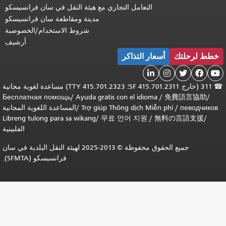
امل التجاري مع هيئة النقل في سان فرانسيسكو
مدينة ومقاطعة سان فرانسيسكو
شروط الاستخدام/الخصوصية
أرشيف
تذاكر
311 (خارج SF 415.701.2311؛ TTY 415.701.2323) مساعدة لغوية مجانية
Бесплатная помощь
/
Ayuda gratis con el 
Trợ giúp Thông dị
/
المساعدة اللغوية المجانية
Libreng tulong para sa wikang
/
무료 언어 
الفلبينية
جميع الحقوق محفوظة © 2013-2025 لهيئة النقل البلدية في سان
فرانسيسكو (SFMTA).