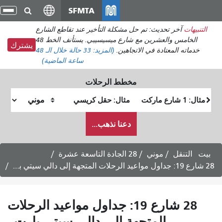
انتقل
SFMTA
تبديل
إلى
التنقل
ل مشكلة التأخير عند تقاطع الشارع
المحتوى
الخامس والعشرين مع شارع ميسيسيبي. يستأنف الخط 48
الرئيسي
يشترك
اتجاهين.
(المزيد:
33 حالة
خلال الـ 48
ساعة الماضية)
مخطط الرحلات
موقع
موقع
البداية
النهاية
كيف
دعنا نذهب...
أرغب
في
السفر
28 الجادة التاسعة عشرة
28 شارع 19: جداول مواعيد الرحلات
هة إلى دالي سيتي بارت -