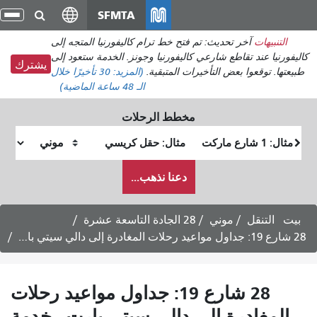
انتقل
SFMTA
تبد
إلى
الت
التنبيهات
آخر تحديث: تم فتح خط ترام كاليفورنيا المتجه إلى
المحتوى
كاليفورنيا عند تقاطع شارعي كاليفورنيا وجونز. الخدمة ستعود إلى
الرئيسي
يشترك
طبيعتها. توقعوا بعض التأخيرات المتبقية.
(المزيد:
30 تأخيرًا
خلال
الـ 48 ساعة الماضية)
مخطط الرحلات
موقع
موقع
البداية
النهاية
كيف
دعنا نذهب...
أرغب
في
السفر
بيت
التنقل
موني
28 الجادة التاسعة عشرة
28 شارع 19: جداول مواعيد رحلات المغادرة إلى دالي سيتي بارت - خدمة أيام الأسبوع
28 شارع 19: جداول مواعيد رحلات
المغادرة إلى دالي سيتي بارت - خدمة