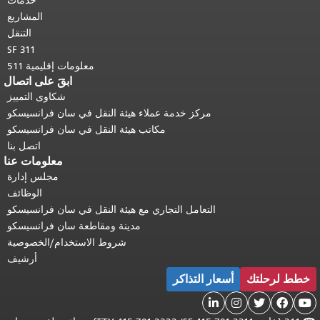
خدمات
المشاريع
التنقل
SF 311
معلومات إقليمية 511
ابقَ على اتصال
شكاوى التمييز
مركز خدمة عملاء هيئة النقل في سان فرانسيسكو
مكاتب هيئة النقل في سان فرانسيسكو
اتصل بنا
معلومات عنا
مجلس إدارة
الوظائف
التعامل التجاري مع هيئة النقل في سان فرانسيسكو
مدينة ومقاطعة سان فرانسيسكو
شروط الاستخدام/الخصوصية
أرشيف
خطط لرحلتك
أسعار التذاكر




