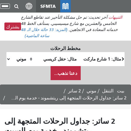
انتقل
SFMTA
تبديل
إلى
التنقل
: تم حل مشكلة التأخير عند تقاطع الشارع
المحتوى
الخامس والعشرين مع شارع ميسيسيبي. يستأنف الخط 48
الرئيسي
يشترك
في الاتجاهين.
(المزيد:
33 حالة
خلال الـ 48
ساعة الماضية)
مخطط الرحلات
موقع
موقع
البداية
النهاية
كيف
دعنا نذهب...
أرغب
في
السفر
ي
2 ساتر
 جداول الرحلات المتجهة إلى
يتشموند - خدمة يوم السبت