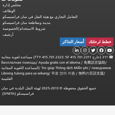
مجلس إدارة
الوظائف
التعامل التجاري مع هيئة النقل في سان فرانسيسكو
مدينة ومقاطعة سان فرانسيسكو
شروط الاستخدام/الخصوصية
أرشيف
ار التذاكر

311 (خارج SF 415.701.2311؛ TTY 415.701.2323) مساعدة لغوية مجانية
Бесплатная помощь
/
Ayuda gratis con el idiom
Trợ giúp Thông dịch Mi
/
المساعدة اللغوية المجانية
Libreng tulong para sa wikang
/
무료 언어 지원
/
الفلبينية
جميع الحقوق محفوظة © 2013-2025 لهيئة النقل البلدية في سان
فرانسيسكو (SFMTA).