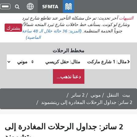
انتقل
SFMTA
تبد
إلى
الت
التنبيهات
آخر تحديث: تم حل مشكلة التأخير عند تقاطع شارع ثيرد
المحتوى
وشارع لو كونت. يستأنف خط حافلات شارع ثيرد المتجه شمالاً/
الرئيسي
يشترك
جنوباً الخدمة المنتظمة.
(المزيد:
36 حالة
خلال الـ 48 ساعة
الماضية)
مخطط الرحلات
موقع
موقع
البداية
النهاية
كيف
دعنا نذهب...
أرغب
في
السفر
بيت
التنقل
موني
2 ساتر
2 ساتر: جداول الرحلات المغادرة إلى ريتشموند
2 ساتر: جداول الرحلات المغادرة إلى
ريتشموند