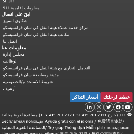
SF 311
معلومات إقليمية 511
ابقَ على اتصال
شكاوى التمييز
مركز خدمة عملاء هيئة النقل في سان فرانسيسكو
مكاتب هيئة النقل في سان فرانسيسكو
اتصل بنا
معلومات عنا
مجلس إدارة
الوظائف
التعامل التجاري مع هيئة النقل في سان فرانسيسكو
مدينة ومقاطعة سان فرانسيسكو
شروط الاستخدام/الخصوصية
أرشيف
خطط لرحلتك
أسعار التذاكر





☎
311 (خارج SF 415.701.2311؛ TTY 415.701.2323) مساعدة لغوية مجانية
Бесплатная помощь
/
Ayuda gratis con el idioma
/
免費語言協助
/
певодчиков
/
Trợ giúp Thông dịch Miễn phí
/
المساعدة اللغوية المجانية
Libreng tulong para sa wikang
/
무료 언어 지원
/
無料の言語支援
/