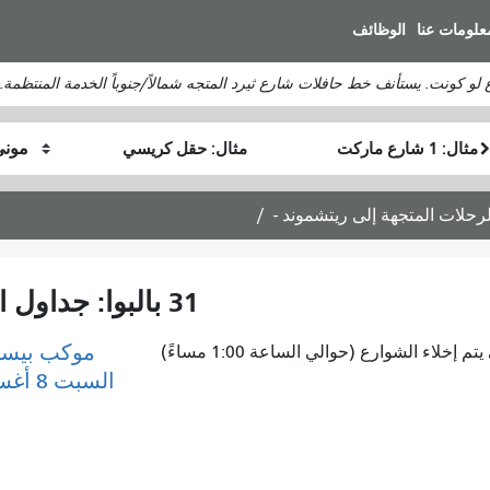
انتقل
علومات عنا
الوظائف
إلى
المحتوى
لو كونت. يستأنف خط حافلات شارع ثيرد المتجه شمالاً/جنوباً الخدمة المنتظمة.
الرئيسي
موقع
موقع
كيف
البداية
النهاية
أرغب
في
السفر
31 بالبوا: جداول الرحلات المتجهة إلى ريتشموند -
موكب بيست
إخلاء الشوارع (حوالي الساعة 1:00 مساءً)
السبت 