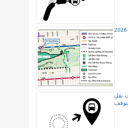
 نقل
لتوقف