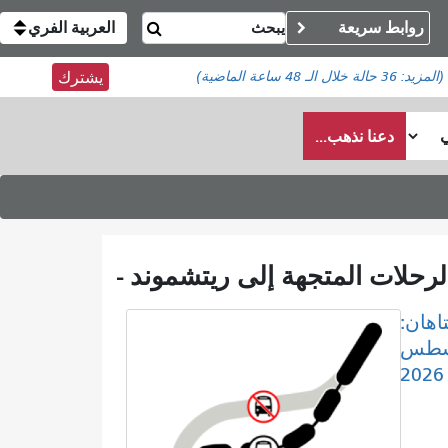
روابط سريعة
العربية الفري
(المزيد:
36 حالة
خلال الـ 48 ساعة الماضية)
يشترك
دعنا نذهب...
اهان:
8 أغسطس
2026