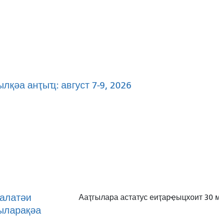
лқәа анҭыҵ: август 7-9, 2026
алатәи
Ааҭгылара астатус еиҭарҿыцхоит 30 
ыларақәа