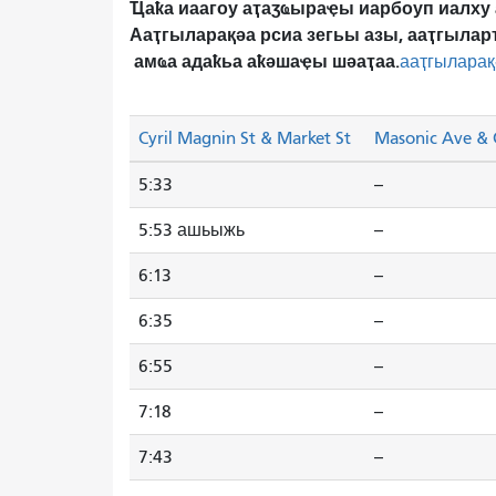
Ҵаҟа иаагоу аҭаӡҩыраҿы иарбоуп иалху 
Ааҭгыларақәа рсиа зегьы азы, ааҭгылар
амҩа адаҟьа аҟәшаҿы шәаҭаа.
ааҭгыларақ
Cyril Magnin St & Market St
Masonic Ave & 
5:33
--
5:53 ашьыжь
--
6:13
--
6:35
--
6:55
--
7:18
--
7:43
--