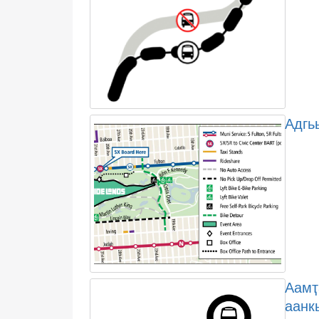
Адгьы
Аамҭ
аанк