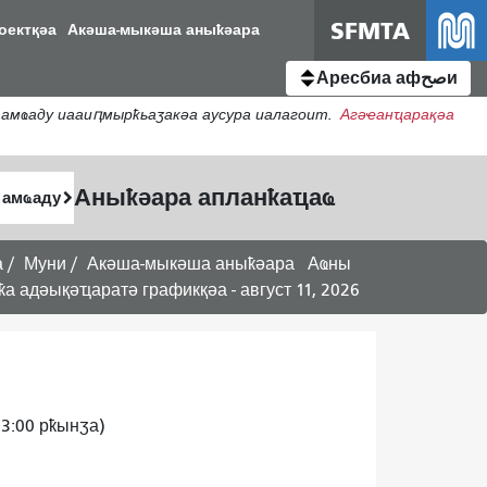
SFMTA
оектқәа
Акәша-мыкәша аныҟәара
Аресбиа афصحи
амҩаду иааиԥмырҟьаӡакәа аусура иалагоит.
Агәҽанҵарақәа
Аныҟәара апланҟаҵаҩ
а
Муни
Акәша-мыкәша аныҟәара
Аҩны
а адәықәҵаратә графикқәа - август 11, 2026
3:00 рҟынӡа)