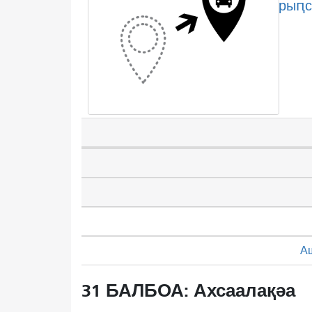
рыԥс
А
31 БАЛБОА: Ахсаалақәа