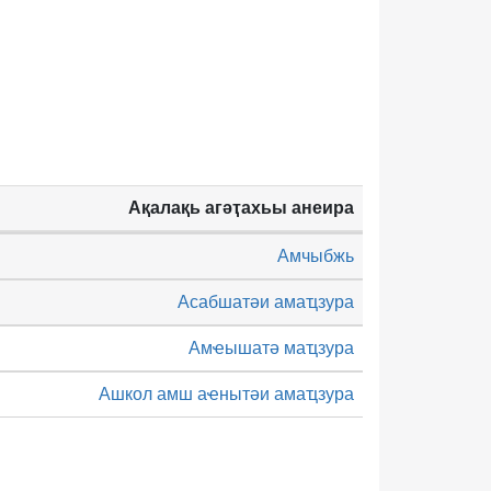
Ақалақь агәҭахьы анеира
Амчыбжь
Асабшатәи амаҵзура
Амҽышатә маҵзура
Ашкол амш аҽнытәи амаҵзура