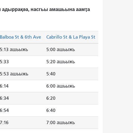
зы адыррақәа, насгьы амашьына аамҭа
Balboa St & 6th Ave
Cabrillo St & La Playa St
5:13 ашьыжь
5:00 ашьыжь
5:33
5:20 ашьыжь
5:53 ашьыжь
5:40
6:14
6:00 ашьыжь
6:34
6:20
6:54
6:40
7:16
7:00 ашьыжь