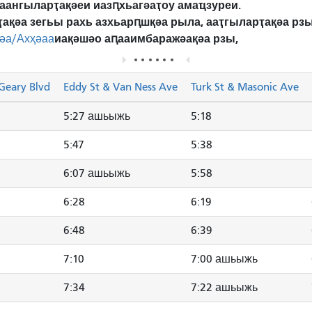
аангыларҭақәеи иазԥхьагәаҭоу амаҵзуреи.
ҭақәа зегьы рахь азхьарԥшқәа рыла, ааҭгыларҭақәа р
иақәшәо ​​аԥааимбаражәақәа рзы,
әа/Ахҳәаа
Geary Blvd
Eddy St & Van Ness Ave
Turk St & Masonic Ave
5:27 ашьыжь
5:18
5:47
5:38
6:07 ашьыжь
5:58
6:28
6:19
6:48
6:39
7:10
7:00 ашьыжь
7:34
7:22 ашьыжь