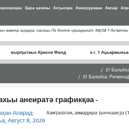
Аҵакы
кариерақәа
Ҳара ҳазкны
Ахҭысқәа
Амаҵзурақәа
Амзар
Апр
хада
ахь
аиасра
аамҭа ацҵара, насгьы Ле Конте ирыцқьеит. NB/SB T Ахԥатәи 
Алагаратә
Аныҟәара
ҭыԥ
шԥасҭаху
31 Бальбо
31 Бальбоа: Ричмондҟ
ахьы анеиратә графикқәа -
аҳан Апарад:
Аамҭалатәи, амҩадуқәа ҭынчхаанӡа (1
а, Август 8, 2026