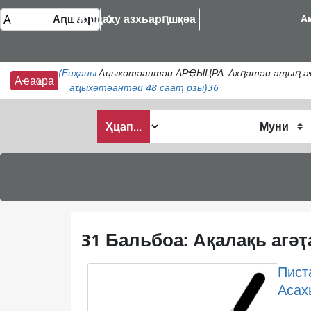
Ирццаку азхьарԥшқәа
А
(Еиҳаны:
Аҵыхәтәантәи АРҾЫЦРА: Ахԥатәи аҭыԥ аҿы 
Аҽаҩра
аҵыхәтәантәи 48 сааҭ рзы)
36
Анҵәамҭа
Ҳцап...
аҭыԥ
31 Бальбоа: Ақалақь агәҭ
Пист
Асахь