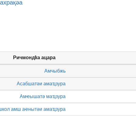
ахрақәа
Ричмондҟа ацара
Амчыбжь
Асабшатәи амаҵзура
Амҽышатә маҵзура
школ амш аҽнытәи амаҵзура