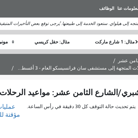
انتقل
علومات عنا
الوظائف
إلى
المحتوى
الرئيسي
موقع
موقع
كيف
البداية
النهاية
أرغب
في
السفر
عمليات
يتم تحديث حالة التوقف كل 30 دقيقة في رأس الساعة.
مؤقتة ل