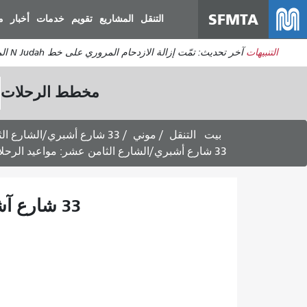
SFMTA
التنقل
المشاريع
تقويم
خدمات
أخبار
م
التنبيهات
آخر تحديث: تمّت إزالة الازدحام المروري على خط N Judah المتجه إلى هيلواي. ستعود الخدمة إلى طبيعتها. يُرجى توقع بعض التأخيرات المتبقية.
مخطط الرحلات
بيت
التنقل
موني
33 شارع أشبري/الشارع الثامن عشر
33 شارع أشبري/الشارع الثامن عشر: مواعيد الرحلات المتجهة إلى مستشفى سان فرانسيسكو العام - 3 أغسطس 2026
33 شارع آشبري/الشارع الثامن عشر: مواعيد الرحلات المتجهة إلى منطقة ريتشموند -