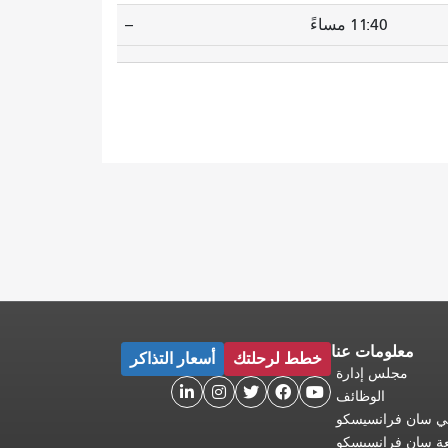
11:40 مساءً
--
معلومات عنا
خطط لرحلتك
أسعار التذاكر
مجلس إدارة





الوظائف
 في سان فرانسيسكو
عة سان فرانسيسكو