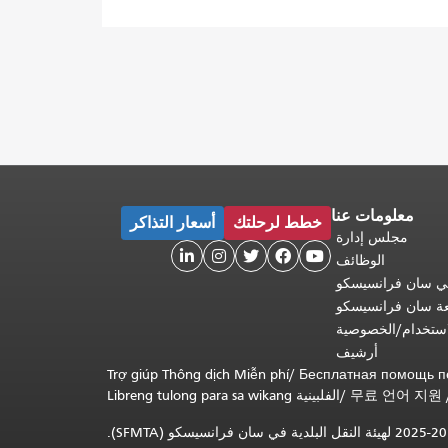
معلومات عنا
خطط لرحلتك
أسعار التذاكر
مجلس إدارة





الوظائف
 في سان فرانسيسكو
عة سان فرانسيسكو
ستخدام/الخصوصية
أرشيف
Trợ giúp Thông dịch Miễn phí
/
Бесплатная помощь п
무료 언어 지원
/
Libreng tulong para sa wikang الفلبينية