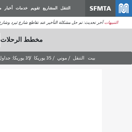
SFMTA
التنقل
المشاريع
تقويم
خدمات
أخبار
م
التنبيهات
آخر تحديث: تم حل مشكلة التأخير عند تقاطع شارع ثيرد وشارع 
مخطط الرحلات
بيت
التنقل
موني
35 يوريكا
35 يوريكا: جداول الرحلات المتجهة إلى جلين بارك -