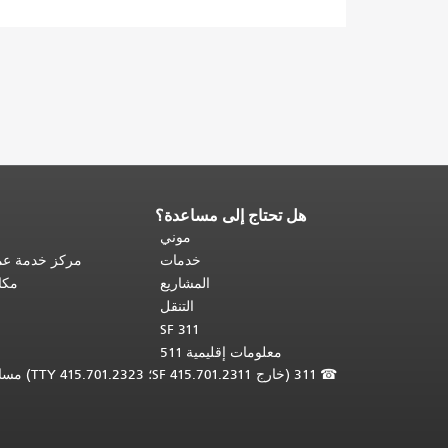
هل تحتاج إلى مساعدة؟
نهاية
محتوى
موني
الصفحة.
يتكرر
خدمات
مركز خدمة عمل
باقي
المشاريع
مكا
محتوى
التنقل
هذه
SF 311
الصفحة
معلومات إقليمية 511
في
☎
311 (خارج SF 415.701.2311؛ TTY 415.701.2323) مساعدة لغوية مجانية /
كل
صفحة.
العودة
إلى