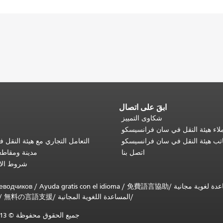
ابقَ على اتصال
شكاوى التمييز
اء هيئة النقل في سان فرانسيسكو
تب هيئة النقل في سان فرانسيسكو
التعامل التجاري مع هيئة النقل
اتصل بنا
مدينة ومقاط
شروط الا
еводчиков
/
Ayuda gratis con el idioma
/
免費語言協助
/
المساعدة اللغوية المجانية
/
無料の言語支援
/
جميع الحقوق محفوظة © 2013-2025 لهيئة النقل البلدية في سان فرانسيسكو (SFMTA).