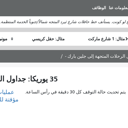
انتقل
علومات عنا
الوظائف
إلى
المحتوى
لو كونت. يستأنف خط حافلات شارع ثيرد المتجه شمالاً/جنوباً الخدمة المنتظمة.
الرئيسي
موقع
موقع
كيف
البداية
النهاية
أرغب
في
السفر
35 يوريكا: جداول الرحلات المتجهة إلى جلين بارك -
عمليات
يتم تحديث حالة التوقف كل 30 دقيقة في رأس الساعة.
مؤقتة ل