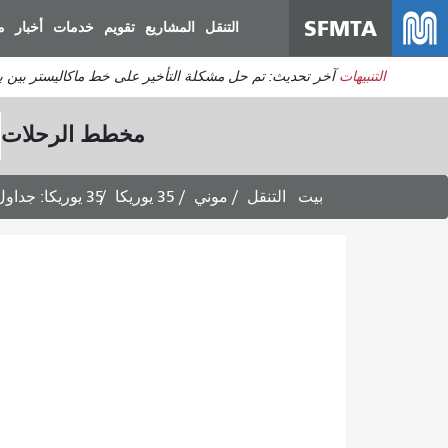
SFMTA
التنقل
المشاريع
تقويم
خدمات
أخبار
م
التنبيهات
آخر تحديث: تم حل مشكلة التأخير على خط ماكاليستر بين برودريك وديفيساديرو. ي
مخطط الرحلات
بيت
التنقل
موني
35 يوريكا
35 يوريكا: جداول الرحلات المتجهة إلى كاسترو