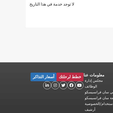
لا توجد خدمة في هذا التاريخ
معلومات عنا
خطط لرحلتك
أسعار التذاكر
مجلس إدارة





الوظائف
 في سان فرانسيسكو
عة سان فرانسيسكو
ستخدام/الخصوصية
أرشيف