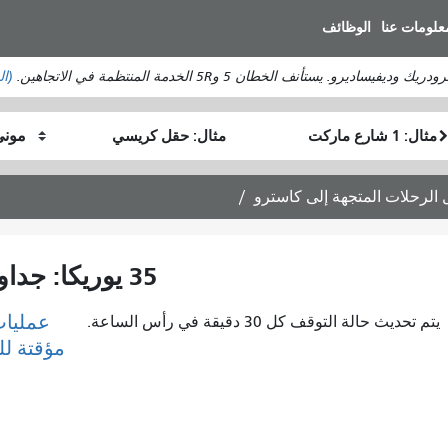
انتقل
علومات عنا
الوظائف
إلى
المحتوى
ستأنف الخطان 5 و5R الخدمة المنتظمة في الاتجاهين.
(ال
الرئيسي
موقع
موقع
كيف
البداية
النهاية
أرغب
في
السفر
35 يوريكا: جداول الرحلات المتجهة إلى كاسترو
عمليات
يتم تحديث حالة التوقف كل 30 دقيقة في رأس الساعة.
مؤقتة ل