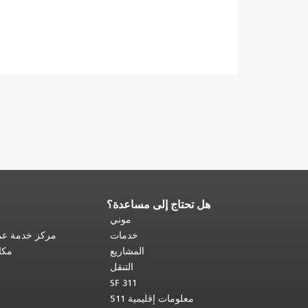
هل تحتاج إلى مساعدة؟
نهاية
محتوى
موني
الصفحة.
يتكرر
خدمات
مركز خدمة عمل
باقي
المشاريع
مكا
محتوى
التنقل
هذه
SF 311
الصفحة
معلومات إقليمية 511
في