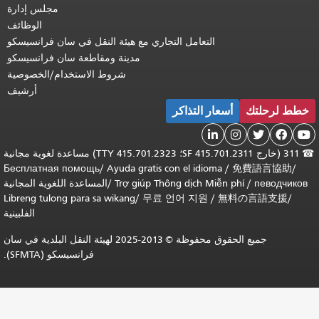
مجلس إدارة
الوظائف
التعامل التجاري مع هيئة النقل في سان فرانسيسكو
مدينة ومقاطعة سان فرانسيسكو
شروط الاستخدام/الخصوصية
أرشيف
ر التذاكر
311 (خارج SF 415.701.2311؛ TTY 415.701.2323) مساعدة لغوية مجانية
Бесплатная помощь
/
Ayuda gratis con el idio
Trợ giúp Thông dịch M
/
المساعدة اللغوية المجانية
Libreng tulong para sa wikang
/
무료 언어 지원
الفلبينية
جميع الحقوق محفوظة © 2013-2025 لهيئة النقل البلدية في سان
فرانسيسكو (SFMTA).