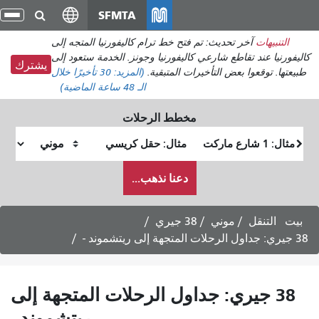
انتقل
SFMTA
تبديل
إلى
التنقل
: تم فتح خط ترام كاليفورنيا المتجه إلى
المحتوى
ارعي كاليفورنيا وجونز. الخدمة ستعود إلى
الرئيسي
يشترك
تأخيرات المتبقية.
(المزيد:
30 تأخيرًا
خلال
الـ 48 ساعة الماضية)
مخطط الرحلات
موقع
موقع
البداية
النهاية
كيف
دعنا نذهب...
أرغب
في
السفر
ي
38 جيري
 جداول الرحلات المتجهة إلى
ريتشموند -