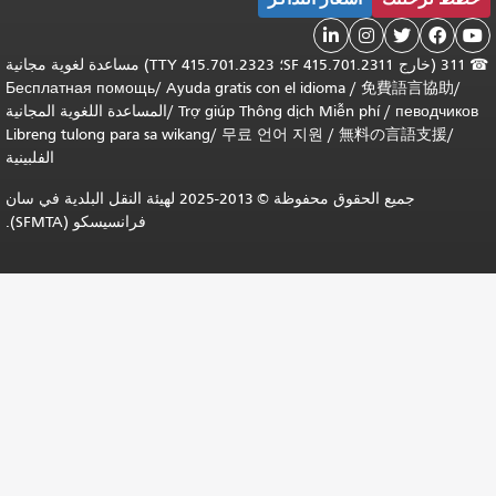
311 (خارج SF 415.701.2311؛ TTY 415.701.2323) مساعدة لغوية مجانية
Бесплатная помощь
/
Ayuda gratis co
Trợ giúp Thô
/
المساعدة اللغوية المجانية
Libreng tulong para sa wikang
/
무료 
الفلبينية
جميع الحقوق محفوظة © 2013-2025 لهيئة النقل البلدية في سان
فرانسيسكو (SFMTA).