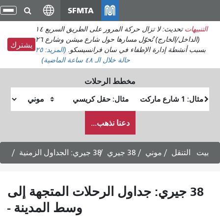
انتقل
SFMTA
تبديل
إلى
التنقل
تحديث: لا تزال حركة المرور على الطريق السريع ١٤
المحتوى
(الداخل/الخارج) تُحوّل مسارها حول شارع ميشن وشارع ٢٦
الرئيسي
يشترك
ي سان فرانسيسكو.
(المزيد:
٢٥
ة
خلال الـ ٤٨ ساعة الماضية)
 الرحلات
موقع
ية
النهاية
كيف
ا نذهب...
أرغب
في
السفر
38 جيري: الجداول الزمنية
ل الرحلات المتجهة إلى
وسط المدينة -