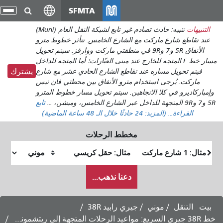
انتقل
SFMTA
تبديل
إلى
التنقل
تنبيه: حادث تصادم غير تابع لشبكة النقل العام (Muni)
المحتوى
شارع الخامس. تتأثر خطوط مترو
الرئيسي
و7 و9R في منطقتي ماركت ووارفز. سيتم تحويل
 عند مبنى العبّارات؛ أما المتجه للداخل
اطع الشارع الحادي عشر مع شارع
يشترك
رو الأنفاق بين محطتي فان نيس
ن. سيتم تحويل مسار خطوط المترو
تابع
ا خلال الـ 48 ساعة الماضية)
طط الرحلات
قع
موقع
داية
النهاية
كيف
عنا نذهب...
أرغب
في
السفر
جيري رابيد