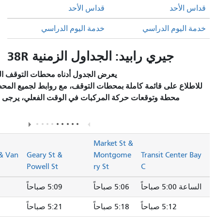
قداس الأحد
خدمة اليوم الدراسي
بيد: الجداول الزمنية
يعرض الجدول أدناه محطات التوقف المختارة والخدمة المخطط لها.
ة بمحطات التوقف، مع روابط لجميع المحطات للاطلاع على تفاصيل كل
كة المركبات في الوقت الفعلي، يرجى زيارة قسم
"محطات التوقف/
في صفحة المسار.
الوصف"
Geary Blvd
Market S
& Fillmore
Geary Blvd & Van
Geary St &
Montgo
St
Ness Ave
Powell St
ry St
5 صباحاً
5:09 صباحاً
5:13 صباحاً
5:17 صباحاً
5 صباحاً
5:21 صباحاً
5:25 صباحاً
5:29 صباحاً