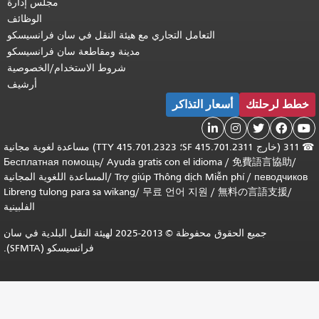
مجلس إدارة
الوظائف
 التجاري مع هيئة النقل في سان فرانسيسكو
مدينة ومقاطعة سان فرانسيسكو
شروط الاستخدام/الخصوصية
أرشيف
كر
311 (خارج SF 415.701.2311؛ TTY 415.701.2323) مساعدة لغوية مجانية
Бесплатная помощь
/
Ayuda gratis con 
Trợ giúp Thông
/
المساعدة اللغوية المجانية
Libreng tulong para sa wikang
/
무료 언
الفلبينية
جميع الحقوق محفوظة © 2013-2025 لهيئة النقل البلدية في سان
فرانسيسكو (SFMTA).