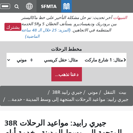
انتقل
SFMTA
تبد
إلى
الت
التنبيهات
آخر تحديث: تم حل مشكلة التأخير على خط ماكاليستر
المحتوى
بين برودريك وديفيساديرو. يستأنف الخطان 5 و5R الخدمة
الرئيسي
يشترك
المنتظمة في الاتجاهين.
(المزيد:
25
خلال الـ 48 ساعة
الماضية)
مخطط الرحلات
موقع
موقع
البداية
النهاية
كيف
دعنا نذهب...
أرغب
في
السفر
بيت
التنقل
موني
38R جيري رابيد
38R جيري رابيد: مواعيد الرحلات المتجهة إلى وسط المدينة - خدمة أيام الأسبوع
38R جيري رابيد: مواعيد الرحلات
المتجهة إلى وسط المدينة - خدمة أيام